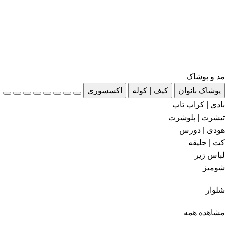
مد و پوشاک
پوشاک بانوان
کیف | کوله
اکسسوری
بادی | کراپ تاپ
تیشرت | پلوشرت
هودی | دورس
کت | جلیقه
لباس زیر
شومیز
شلوار
مشاهده همه