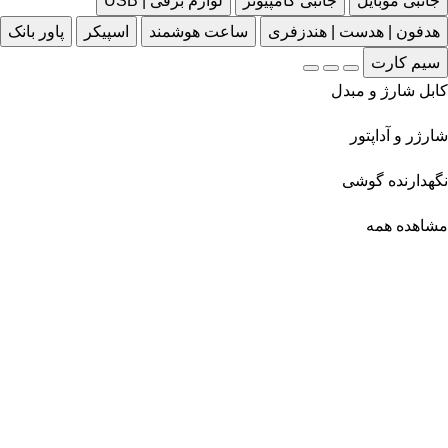
جانبی موبایل
جانبی کامپیوتر
لوازم برقی | USB
هدفون | هدست | هندزفری
ساعت هوشمند
اسپیکر
پاور بانک
سیم کارت
کابل شارژ و مبدل
شارژر و آداپتور
نگهدارنده گوشی
مشاهده همه