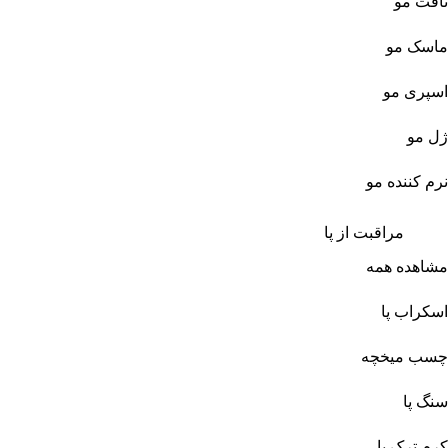
تافت مو
ماسک مو
اسپری مو
ژل مو
نرم کننده مو
مراقبت از پا
مشاهده همه
اسکراب پا
چسب میخچه
سنگ پا
کرم ترک پا