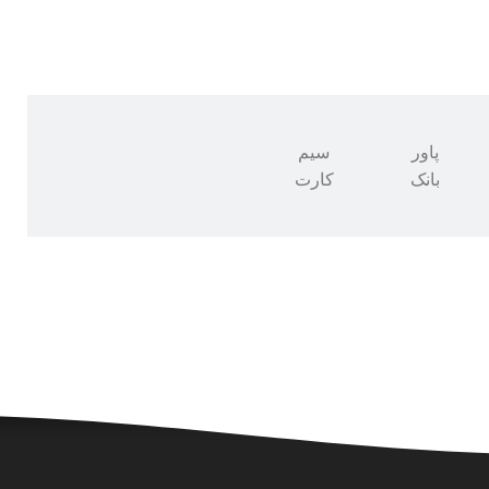
پاور
سیم
بانک
کارت