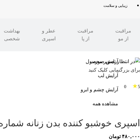
زیبایی و سلامت
مراقبت
مراقبت
عطر و
بهداشت
از مو
از پا
اسپری
شخصی
مدرن شو
»
مد و پوشاک
آرایش صورت
برای بزرگنمایی کلیک کنید
آرایش لب
★
0
5
آرایش چشم و ابرو
مشاهده همه
اسپری خوشبو کننده بدن زنانه شماره ۲ 200ML – بورلی هیلز پولو کلا
۴۸۰,۰۰۰
تومان