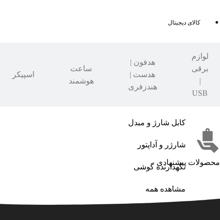
کالای دیجیتال
لوازم
هدفون |
برقی
ساعت
هدست |
اسپیکر
|
هوشمند
هندزفری
USB
کابل شارژ و مبدل
شارژر و آداپتور
محصولات پیشنهادی
نگهدارنده گوشی
مشاهده همه