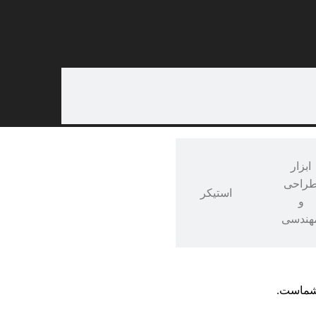
ابزار
ات تخفیف‌دار
با قیمت‌های ویژه
🔔
عضویت در کانال بله مدرن شو
خری
راحی
استیکر
و
هندسی
 شماست.