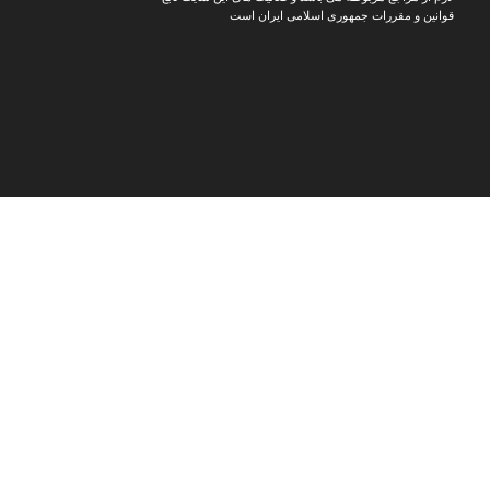
قوانین و مقررات جمهوری اسلامی ایران است
د ارزان‌تر و پیشنهادهای ویژه
📸
اینستاگرام مدرن شو
جدیدترین