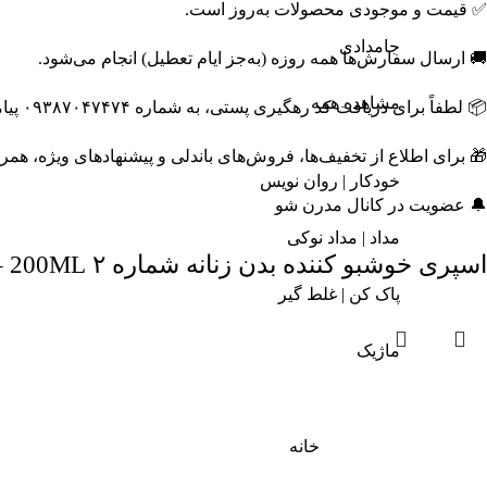
✅ قیمت و موجودی محصولات به‌روز است.
جامدادی
🚚 ارسال سفارش‌ها همه روزه (به‌جز ایام تعطیل) انجام می‌شود.
مشاهده همه
📦 لطفاً برای دریافت کد رهگیری پستی، به شماره ۰۹۳۸۷۰۴۷۴۷۴ پیامک ارسال نمایید.
🎁 برای اطلاع از تخفیف‌ها، فروش‌های باندلی و پیشنهادهای ویژه، همر
خودکار | روان نویس
🔔 عضویت در کانال مدرن شو
مداد | مداد نوکی
اسپری خوشبو کننده بدن زنانه شماره ۲ 200ML – بورلی هیلز پولو کلاب
پاک کن | غلط گیر
ماژیک
خانه