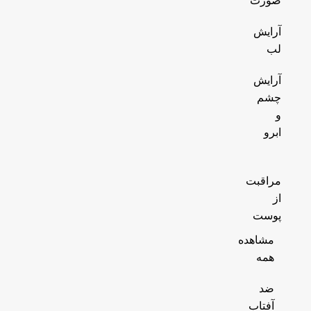
صورت
آرایش
لب
آرایش
چشم
و
ابرو
مراقبت
از
پوست
مشاهده
همه
ضد
آفتاب