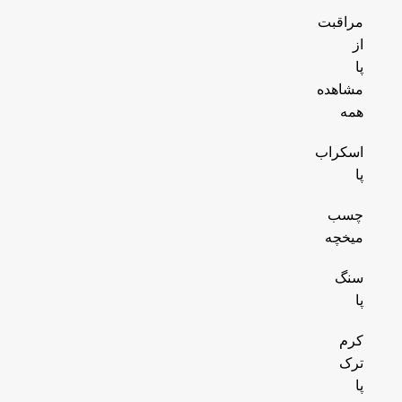
مراقبت
از
پا
مشاهده
همه
اسکراب
پا
چسب
میخچه
سنگ
پا
کرم
ترک
پا