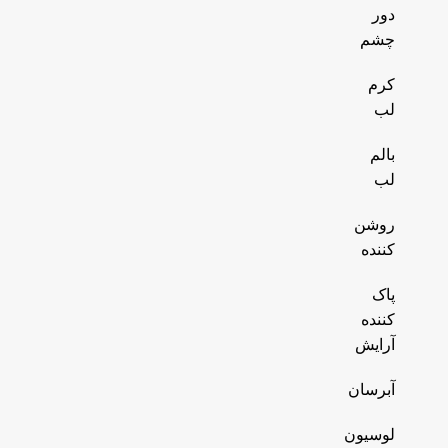
دور
چشم
کرم
لب
بالم
لب
روشن
کننده
پاک
کننده
آرایش
آبرسان
لوسیون