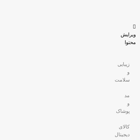
🎁
پک‌های ویژه مدرن شو
خرید اقتصادی با تخفیف‌های جذاب
🔥
محصولات تخفیف‌دار
با قیمت‌های ویژه
🔔
عضویت در کانال بله مدرن
شو
خرید ارزان‌تر و پیشنهادهای ویژه
📸
اینستاگرام مدرن شو
جدیدترین محصولات و ترندها
ویرایش
محتوا
زیبایی
و
سلامت
مد
و
پوشاک
کالای
دیجیتال