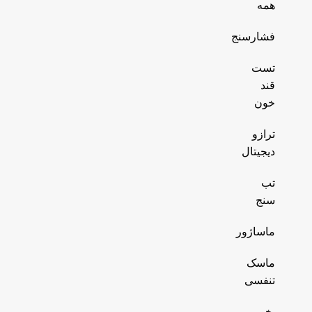
همه
فشارسنج
تست
قند
خون
ترازو
دیجیتال
تب
سنج
ماساژور
ماسک
تنفسی
بخور