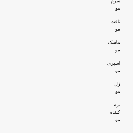
سرم
مو
تافت
مو
ماسک
مو
اسپری
مو
ژل
مو
نرم
کننده
مو