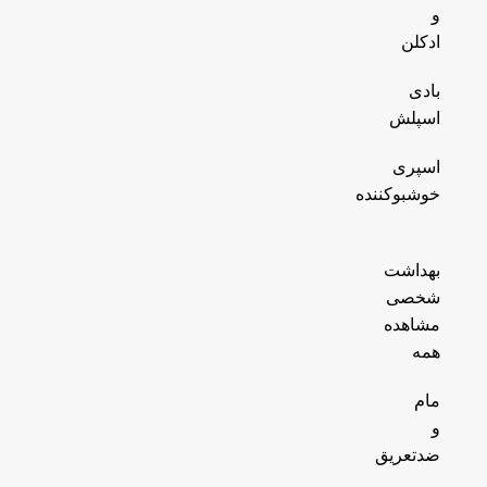
و
ادکلن
بادی
اسپلش
اسپری
خوشبوکننده
بهداشت
شخصی
مشاهده
همه
مام
و
ضدتعریق