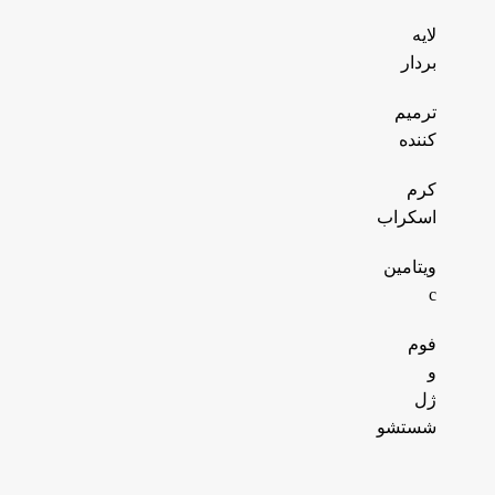
لایه
بردار
ترمیم
کننده
کرم
اسکراب
ویتامین
c
فوم
و
ژل
شستشو