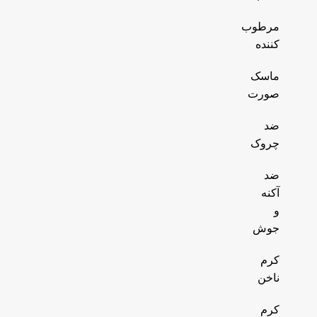
مرطوب
کننده
ماسک
صورت
ضد
چروک
ضد
آکنه
و
جوش
کرم
ناخن
کرم