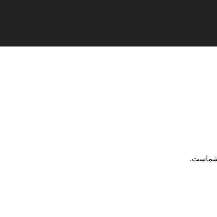
ات تخفیف‌دار
با قیمت‌های ویژه
🔔
عضویت در کانال بله مدرن شو
خری
 شماست.