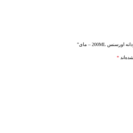
س 200ML – مای”
ده‌اند
*