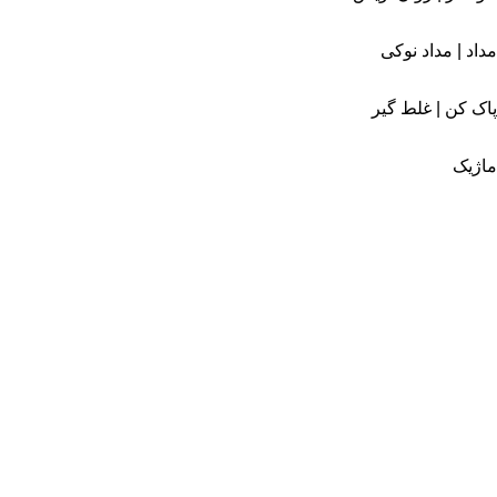
مداد | مداد نوکی
پاک کن | غلط گیر
ماژیک