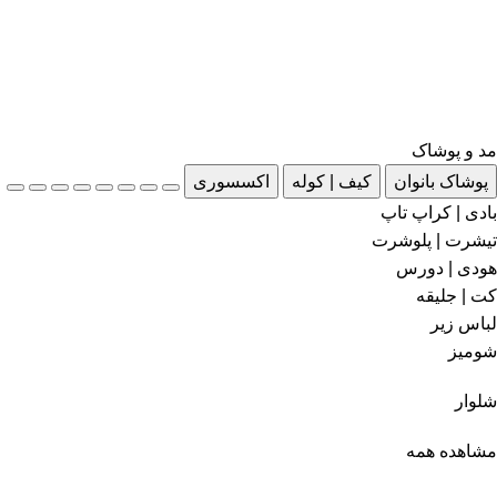
مد و پوشاک
پوشاک بانوان
کیف | کوله
اکسسوری
بادی | کراپ تاپ
تیشرت | پلوشرت
هودی | دورس
کت | جلیقه
لباس زیر
شومیز
شلوار
مشاهده همه