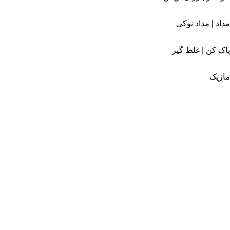
مداد | مداد نوکی
پاک کن | غلط گیر
ماژیک