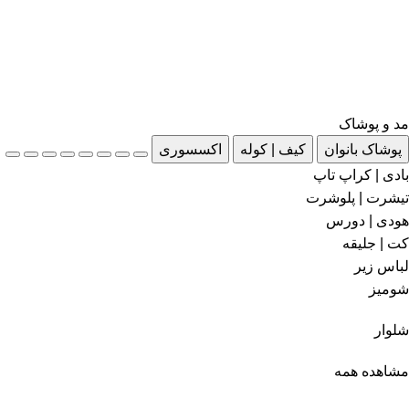
مد و پوشاک
پوشاک بانوان
کیف | کوله
اکسسوری
بادی | کراپ تاپ
تیشرت | پلوشرت
هودی | دورس
کت | جلیقه
لباس زیر
شومیز
شلوار
مشاهده همه