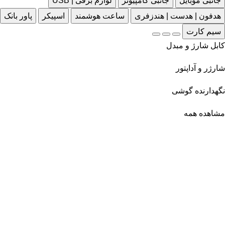
جانبی موبایل
جانبی کامپیوتر
لوازم برقی | USB
هدفون | هدست | هندزفری
ساعت هوشمند
اسپیکر
پاور بانک
سیم کارت
کابل شارژ و مبدل
شارژر و آداپتور
نگهدارنده گوشی
مشاهده همه