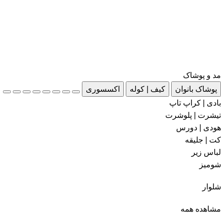
مد و پوشاک
پوشاک بانوان
کیف | کوله
اکسسوری
بادی | کراپ تاپ
تیشرت | پلوشرت
هودی | دورس
کت | جلیقه
لباس زیر
شومیز
شلوار
مشاهده همه