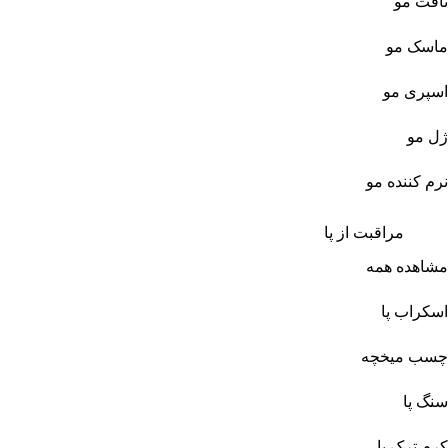
تافت مو
ماسک مو
اسپری مو
ژل مو
نرم کننده مو
مراقبت از پا
مشاهده همه
اسکراب پا
چسب میخچه
سنگ پا
کرم ترک پا