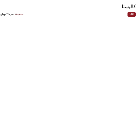
کالیستا
۴۹۰,۳۰۰
۴۲۰,۰۰۰
تومان
14%