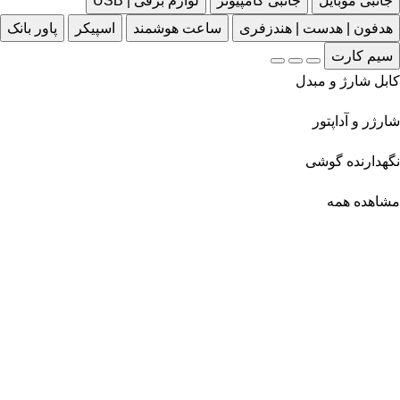
جانبی موبایل
جانبی کامپیوتر
لوازم برقی | USB
هدفون | هدست | هندزفری
ساعت هوشمند
اسپیکر
پاور بانک
سیم کارت
کابل شارژ و مبدل
شارژر و آداپتور
نگهدارنده گوشی
مشاهده همه