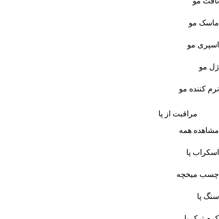
تافت مو
ماسک مو
اسپری مو
ژل مو
نرم کننده مو
مراقبت از پا
مشاهده همه
اسکراب پا
چسب میخچه
سنگ پا
کرم ترک پا