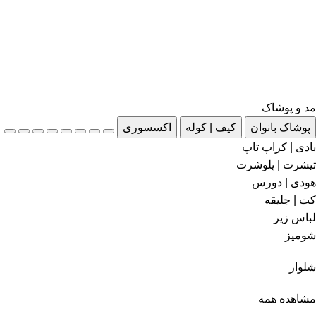
مد و پوشاک
پوشاک بانوان
کیف | کوله
اکسسوری
بادی | کراپ تاپ
تیشرت | پلوشرت
هودی | دورس
کت | جلیقه
لباس زیر
شومیز
شلوار
مشاهده همه