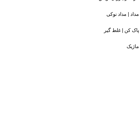
مداد | مداد نوکی
پاک کن | غلط گیر
ماژیک