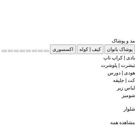
مد و پوشاک
پوشاک بانوان
کیف | کوله
اکسسوری
بادی | کراپ تاپ
تیشرت | پلوشرت
هودی | دورس
کت | جلیقه
لباس زیر
شومیز
شلوار
مشاهده همه