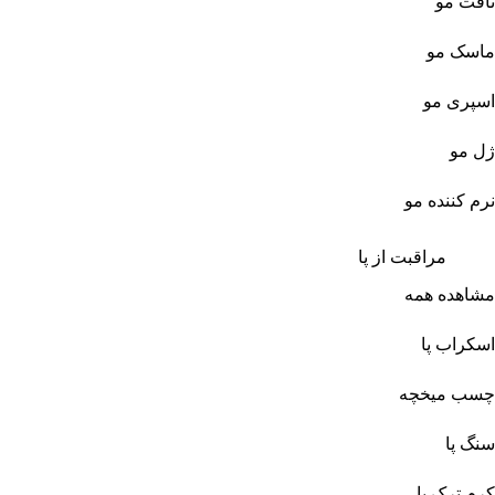
تافت مو
ماسک مو
اسپری مو
ژل مو
نرم کننده مو
مراقبت از پا
مشاهده همه
اسکراب پا
چسب میخچه
سنگ پا
کرم ترک پا