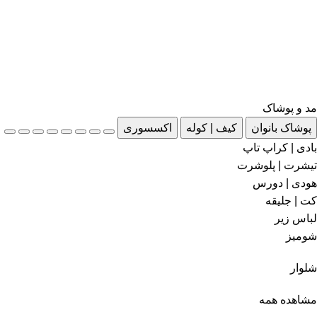
مد و پوشاک
پوشاک بانوان
کیف | کوله
اکسسوری
بادی | کراپ تاپ
تیشرت | پلوشرت
هودی | دورس
کت | جلیقه
لباس زیر
شومیز
شلوار
مشاهده همه