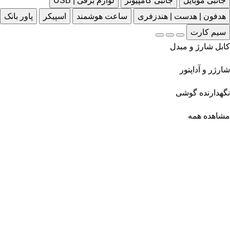
جانبی موبایل
جانبی کامپیوتر
لوازم برقی | USB
هدفون | هدست | هندزفری
ساعت هوشمند
اسپیکر
پاور بانک
سیم کارت
کابل شارژ و مبدل
شارژر و آداپتور
نگهدارنده گوشی
مشاهده همه