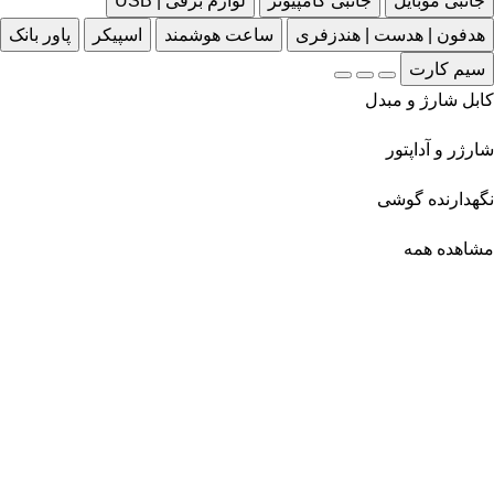
جانبی موبایل
جانبی کامپیوتر
لوازم برقی | USB
هدفون | هدست | هندزفری
ساعت هوشمند
اسپیکر
پاور بانک
سیم کارت
کابل شارژ و مبدل
شارژر و آداپتور
نگهدارنده گوشی
مشاهده همه