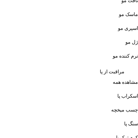
تافت مو
ماسک مو
اسپری مو
ژل مو
نرم کننده مو
مراقبت از پا
مشاهده همه
اسکراب پا
چسب میخچه
سنگ پا
کرم ترک پا