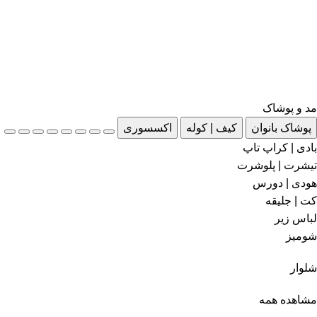
مد و پوشاک
پوشاک بانوان
کیف | کوله
اکسسوری
بادی | کراپ تاپ
تیشرت | پلوشرت
هودی | دورس
کت | جلیقه
لباس زیر
شومیز
شلوار
مشاهده همه