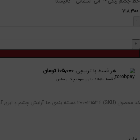
خط چشم رنگی ۰۲ آبی آسمانی – کالیستا
۷۱۸,۳۰۰
هر قسط با ترب‌پی:
۱۰۵,۰۰۰
تومان
۴ قسط ماهانه. بدون سود، چک و ضامن.
کد محصول (SKU)
200031534
دسته بندی ها
آرایش چشم و ابرو
,
آر
وزن