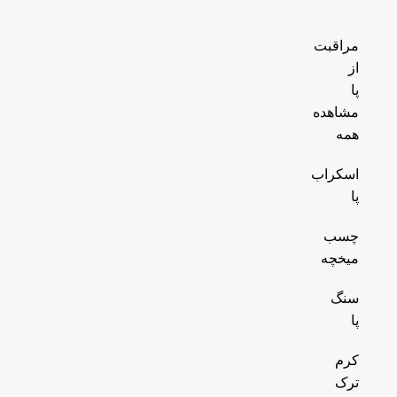
مراقبت
از
پا
مشاهده
همه
اسکراب
پا
چسب
میخچه
سنگ
پا
کرم
ترک