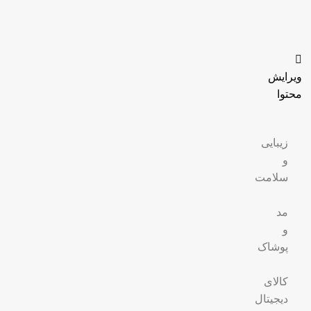
ویرایش
محتوا
زیبایی
و
سلامت
مد
و
پوشاک
کالای
دیجیتال