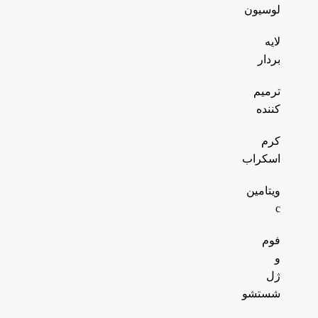
لوسیون
لایه
بردار
ترمیم
کننده
کرم
اسکراب
ویتامین
c
فوم
و
ژل
شستشو