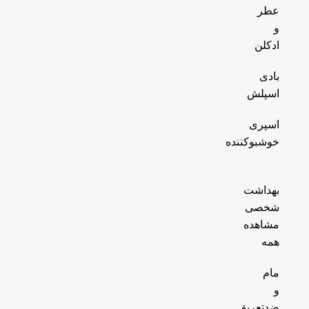
عطر
و
ادکلن
بادی
اسپلش
اسپری
خوشبوکننده
بهداشت
شخصی
مشاهده
همه
مام
و
ضدتعریق