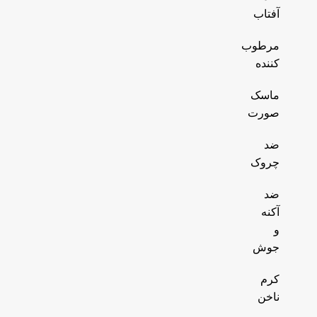
آفتاب
مرطوب
کننده
ماسک
صورت
ضد
چروک
ضد
آکنه
و
جوش
کرم
ناخن