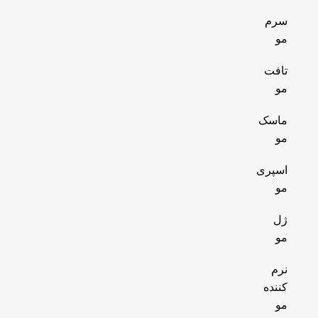
سرم
مو
تافت
مو
ماسک
مو
اسپری
مو
ژل
مو
نرم
کننده
مو