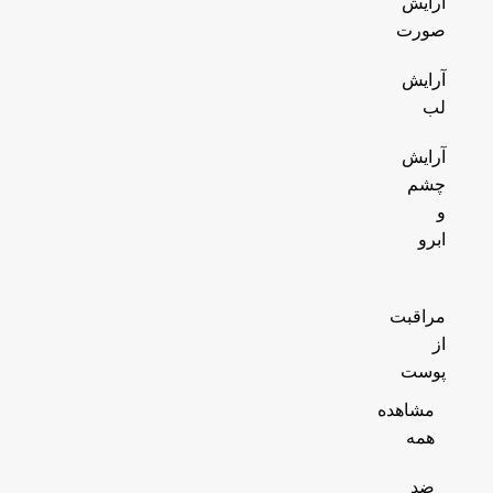
آرایش
صورت
آرایش
لب
آرایش
چشم
و
ابرو
مراقبت
از
پوست
مشاهده
همه
ضد