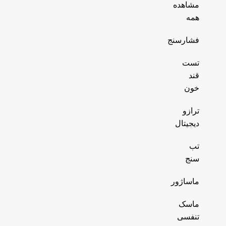
مشاهده
همه
فشارسنج
تست
قند
خون
ترازو
دیجیتال
تب
سنج
ماساژور
ماسک
تنفسی