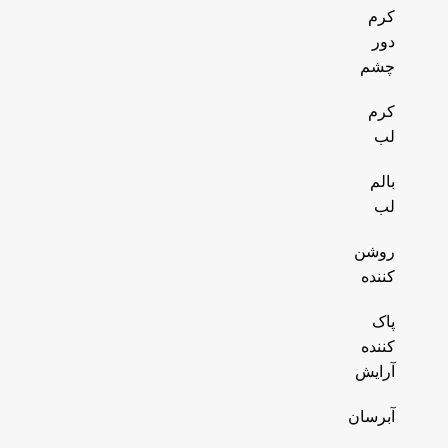
کرم
دور
چشم
کرم
لب
بالم
لب
روشن
کننده
پاک
کننده
آرایش
آبرسان