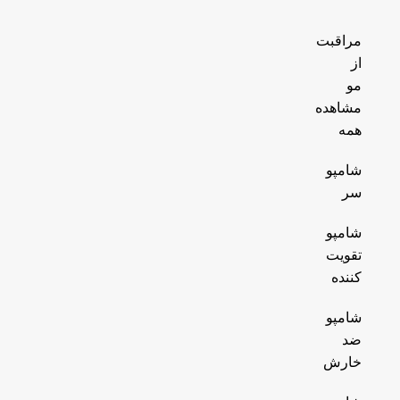
مراقبت
از
مو
مشاهده
همه
شامپو
سر
شامپو
تقویت
کننده
شامپو
ضد
خارش