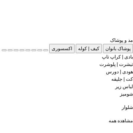
مد و پوشاک
پوشاک بانوان
کیف | کوله
اکسسوری
بادی | کراپ تاپ
تیشرت | پلوشرت
هودی | دورس
کت | جلیقه
لباس زیر
شومیز
شلوار
مشاهده همه