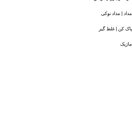
مداد | مداد نوکی
پاک کن | غلط گیر
ماژیک