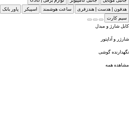
جانبی موبایل
جانبی کامپیوتر
لوازم برقی | USB
هدفون | هدست | هندزفری
ساعت هوشمند
اسپیکر
پاور بانک
سیم کارت
کابل شارژ و مبدل
شارژر و آداپتور
نگهدارنده گوشی
مشاهده همه