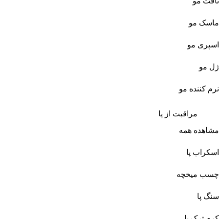
تافت مو
ماسک مو
اسپری مو
ژل مو
نرم کننده مو
مراقبت از پا
مشاهده همه
اسکراب پا
چسب میخچه
سنگ پا
کرم ترک پا