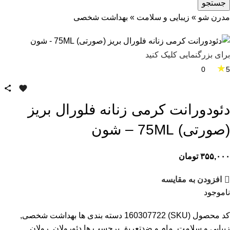
جستجو
مدرن شو
»
زیبایی و سلامت
»
بهداشت شخصی
برای بزرگنمایی کلیک کنید
★
0
5
دئودورانت کرمی زنانه فلورال بریز
(صورتی) 75ML – شون
۳۵۵,۰۰۰
تومان
افزودن به مقایسه
ناموجود
کد محصول (SKU)
160307722
دسته بندی ها
بهداشت شخصی
,
زیبایی و سلامت
,
مام و ضدتعریق
برچسب ها
دئورولان
,
رولان