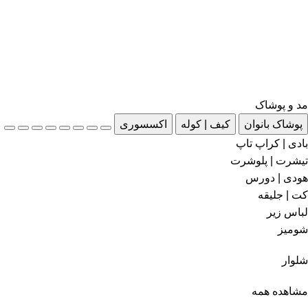
مد و پوشاک
پوشاک بانوان
کیف | کوله
اکسسوری
بادی | کراپ تاپ
تیشرت | پلوشرت
هودی | دورس
کت | جلیقه
لباس زیر
شومیز
شلوار
مشاهده همه