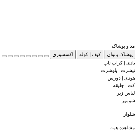
مد و پوشاک
پوشاک بانوان
کیف | کوله
اکسسوری
بادی | کراپ تاپ
تیشرت | پلوشرت
هودی | دورس
کت | جلیقه
لباس زیر
شومیز
شلوار
مشاهده همه