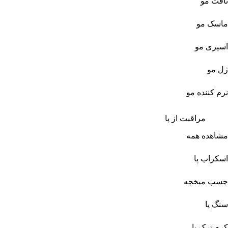
تافت مو
ماسک مو
اسپری مو
ژل مو
نرم کننده مو
مراقبت از پا
مشاهده همه
اسکراب پا
چسب میخچه
سنگ پا
کرم ترک پا