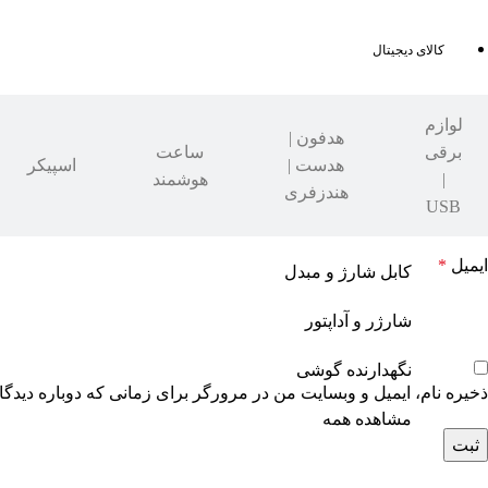
کالای دیجیتال
لوازم
هدفون |
برقی
ساعت
هدست |
اسپیکر
نام
*
|
هوشمند
هندزفری
USB
ایمیل
*
کابل شارژ و مبدل
شارژر و آداپتور
نگهدارنده گوشی
ذخیره نام، ایمیل و وبسایت من در مرورگر برای زمانی که دوباره دیدگ
مشاهده همه