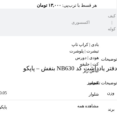
هر قسط با ترب‌پی:
۱۳,۰۰۰
تومان
۴ قسط ماهانه. بدون سود، چک و ضامن.
کیف
|
اکسسوری
کوله
دسته بندی ها
دفتر یاداشت
,
دفتر
,
دفتر|کاغذ|مقوا
,
لوازم تحریر
برچسب 
بادی | کراپ تاپ
تیشرت | پلوشرت
هودی | دورس
توضیحات
کت | جلیقه
دفتر یادداشت کد NB630 بنفش – پاپکو
لباس زیر
شومیز
توضیحات تکمیلی
وزن
0.05 کیلوگرم
شلوار
مشاهده همه
پاپکو
برند