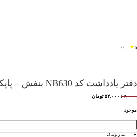
★
0
5
دفتر یادداشت کد NB630 بنفش – پاپکو
۶۷,۰۰۰
۵۲,۰۰۰
تومان
موجود
مد و پوشاک