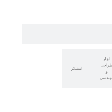
ابزار
راحی
استیکر
و
هندسی