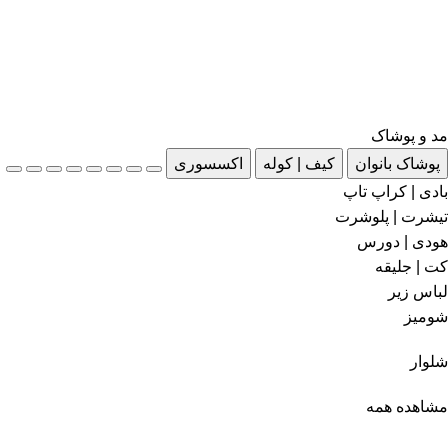
مد و پوشاک
پوشاک بانوان
کیف | کوله
اکسسوری
بادی | کراپ تاپ
تیشرت | پلوشرت
هودی | دورس
کت | جلیقه
لباس زیر
شومیز
شلوار
مشاهده همه