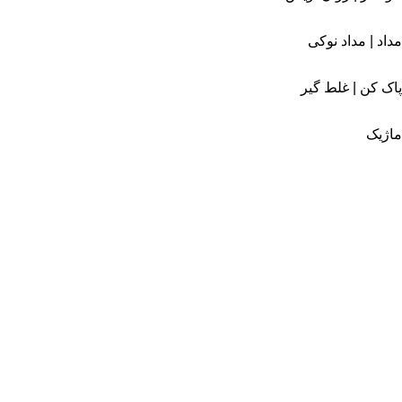
مداد | مداد نوکی
پاک کن | غلط گیر
ماژیک