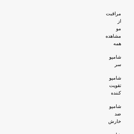
مراقبت
از
مو
مشاهده
همه
شامپو
سر
شامپو
تقویت
کننده
شامپو
ضد
خارش