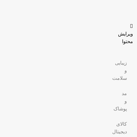
ویرایش
محتوا
زیبایی
و
سلامت
مد
و
پوشاک
کالای
دیجیتال