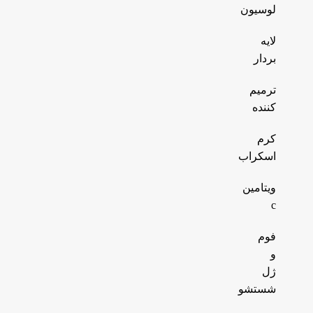
لوسیون
لایه
بردار
ترمیم
کننده
کرم
اسکراب
ویتامین
c
فوم
و
ژل
شستشو