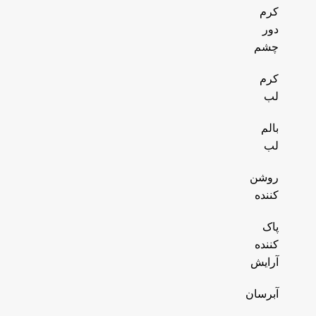
کرم
دور
چشم
کرم
لب
بالم
لب
روشن
کننده
پاک
کننده
آرایش
آبرسان