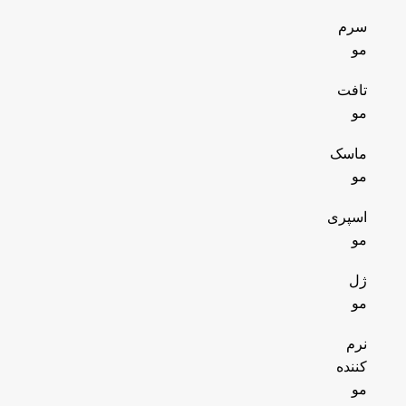
سرم
مو
تافت
مو
ماسک
مو
اسپری
مو
ژل
مو
نرم
کننده
مو