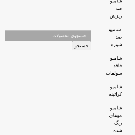
شامپو
ضد
ریزش
شامپو
ضد
شوره
جستجو
شامپو
فاقد
سولفات
شامپو
کراتینه
شامپو
موهای
رنگ
شده