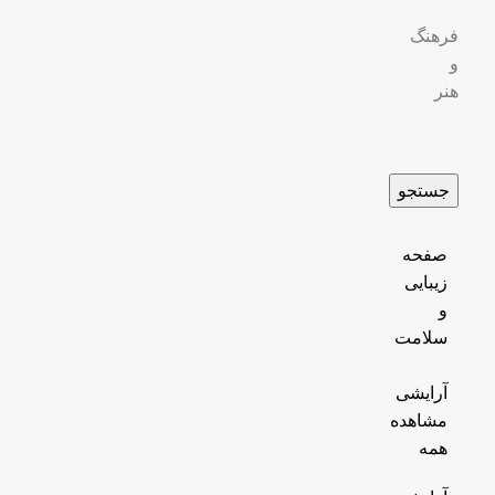
فرهنگ
و
هنر
جستجو
صفحه
زیبایی
و
سلامت
آرایشی
مشاهده
همه