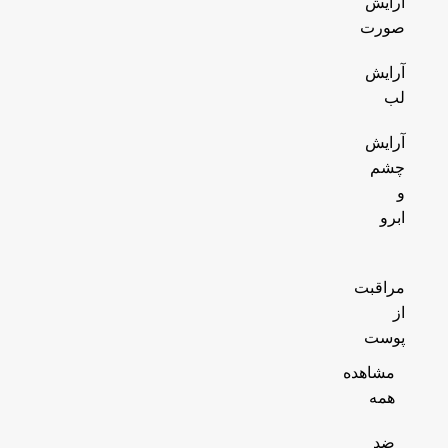
آرایش
صورت
آرایش
لب
آرایش
چشم
و
ابرو
مراقبت
از
پوست
مشاهده
همه
ضد