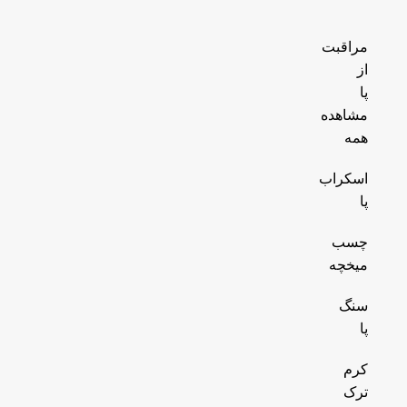
مراقبت
از
پا
مشاهده
همه
اسکراب
پا
چسب
میخچه
سنگ
پا
کرم
ترک