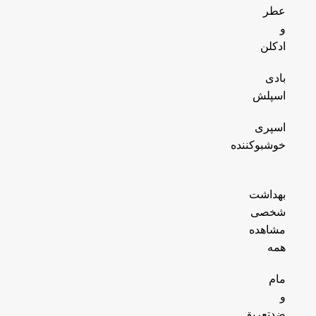
عطر
و
ادکلن
بادی
اسپلش
اسپری
خوشبوکننده
بهداشت
شخصی
مشاهده
همه
مام
و
ضدتعریق