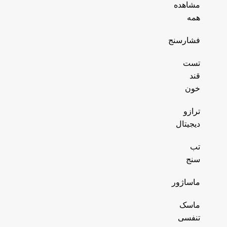
مشاهده
همه
فشارسنج
تست
قند
خون
ترازو
دیجیتال
تب
سنج
ماساژور
ماسک
تنفسی