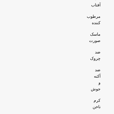
آفتاب
مرطوب
کننده
ماسک
صورت
ضد
چروک
ضد
آکنه
و
جوش
کرم
ناخن