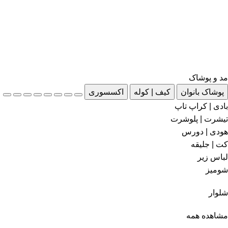
مد و پوشاک
پوشاک بانوان
کیف | کوله
اکسسوری
بادی | کراپ تاپ
تیشرت | پلوشرت
هودی | دورس
کت | جلیقه
لباس زیر
شومیز
شلوار
مشاهده همه