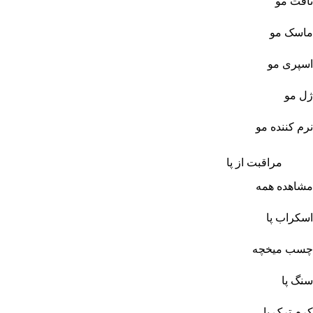
تافت مو
ماسک مو
اسپری مو
ژل مو
نرم کننده مو
مراقبت از پا
مشاهده همه
اسکراب پا
چسب میخچه
سنگ پا
کرم ترک پا