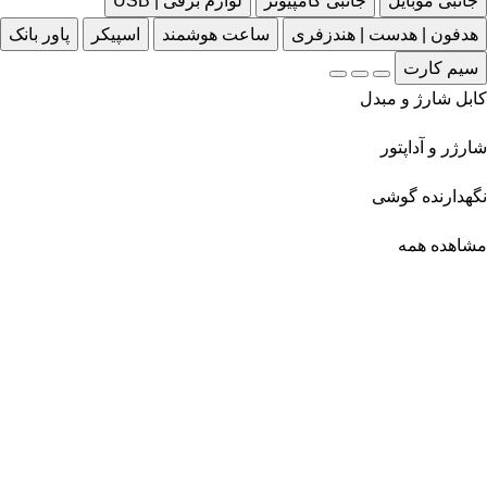
جانبی موبایل
جانبی کامپیوتر
لوازم برقی | USB
هدفون | هدست | هندزفری
ساعت هوشمند
اسپیکر
پاور بانک
سیم کارت
کابل شارژ و مبدل
شارژر و آداپتور
نگهدارنده گوشی
مشاهده همه