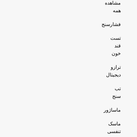
مشاهده
همه
فشارسنج
تست
قند
خون
ترازو
دیجیتال
تب
سنج
ماساژور
ماسک
تنفسی