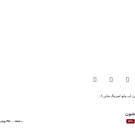
رژ لب مایع امیزینگ شاین S…
شون
۶۹۵,۴۰۰
۳۹۷,۰۰۰
تومان
43%