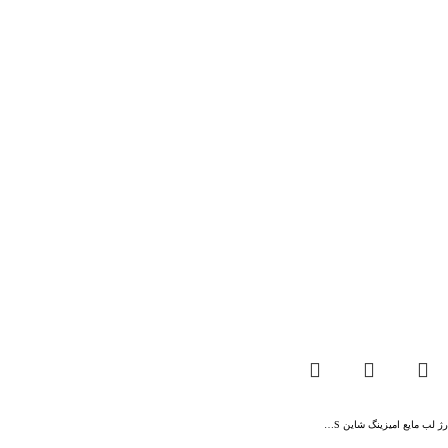
رژ لب مایع امیزینگ شاین S…