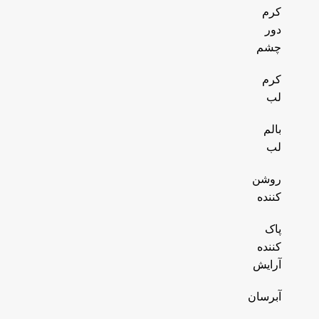
کرم
دور
چشم
کرم
لب
بالم
لب
روشن
کننده
پاک
کننده
آرایش
آبرسان