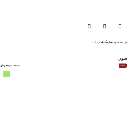
رژ لب مایع امیزینگ شاین S…
شون
۶۹۵,۴۰۰
۳۹۵,۰۰۰
تومان
43%