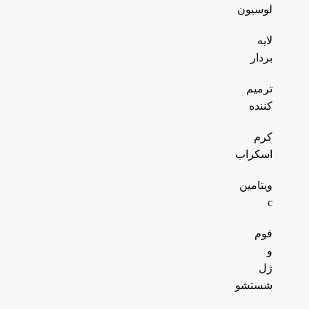
لوسیون
لایه
بردار
ترمیم
کننده
کرم
اسکراب
ویتامین
c
فوم
و
ژل
شستشو