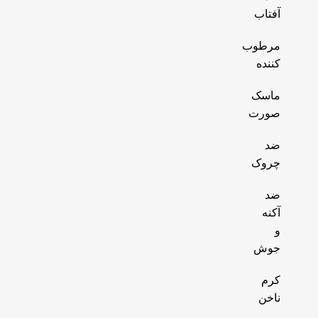
آفتاب
مرطوب
کننده
ماسک
صورت
ضد
چروک
ضد
آکنه
و
جوش
کرم
ناخن