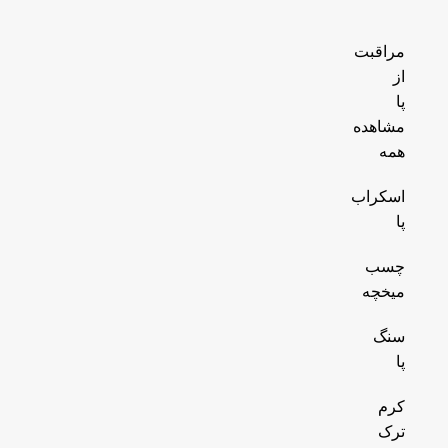
مراقبت
از
پا
مشاهده
همه
اسکراب
پا
چسب
میخچه
سنگ
پا
کرم
ترک