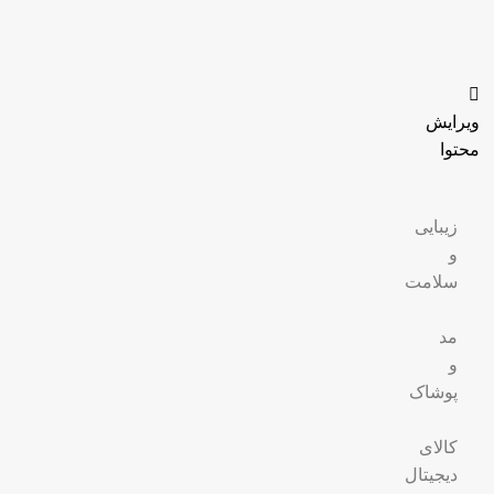
ویرایش
محتوا
زیبایی
و
سلامت
مد
و
پوشاک
کالای
دیجیتال