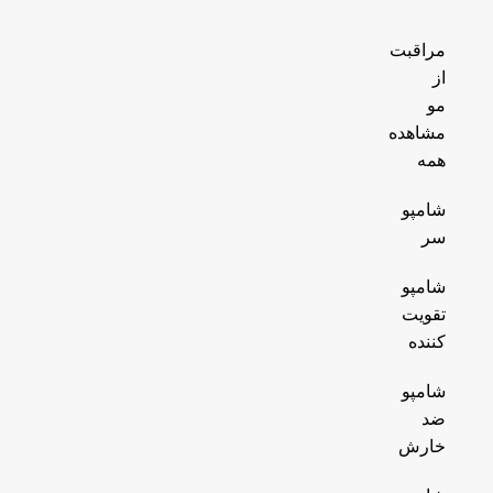
مراقبت
از
مو
مشاهده
همه
شامپو
سر
شامپو
تقویت
کننده
شامپو
ضد
خارش