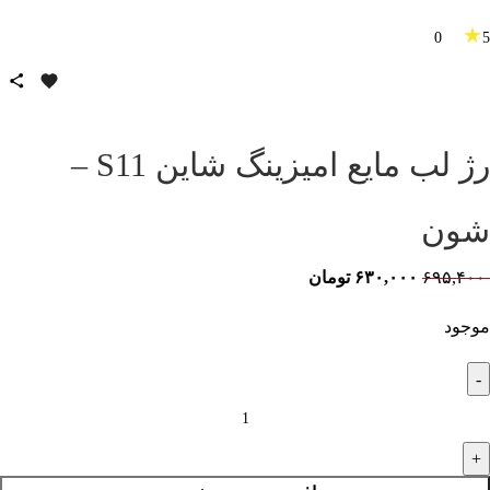
★
0
5
رژ لب مایع امیزینگ شاین S11 –
شون
۶۹۵,۴۰۰
۶۳۰,۰۰۰
تومان
موجود