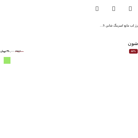
رژ لب مایع امیزینگ شاین S…
شون
۶۹۵,۴۰۰
۳۹۰,۰۰۰
تومان
44%