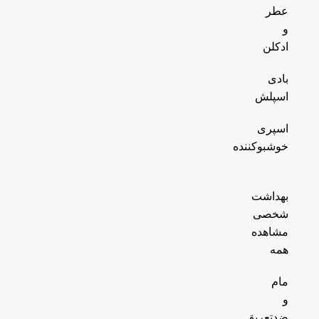
عطر
و
ادکلن
بادی
اسپلش
اسپری
خوشبوکننده
بهداشت
شخصی
مشاهده
همه
مام
و
ضدتعریق