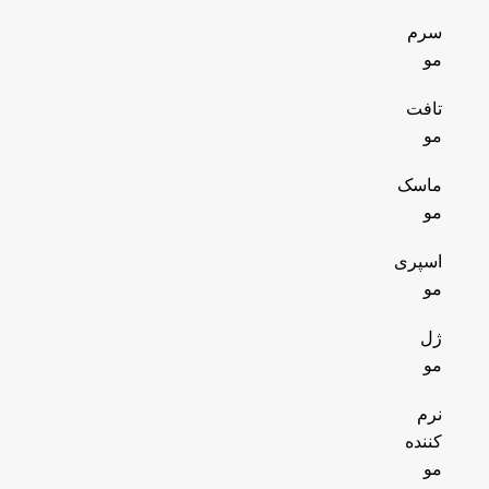
سرم
مو
تافت
مو
ماسک
مو
اسپری
مو
ژل
مو
نرم
کننده
مو