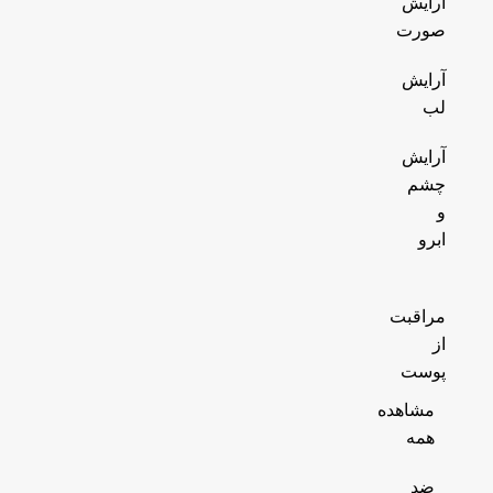
آرایش
صورت
آرایش
لب
آرایش
چشم
و
ابرو
مراقبت
از
پوست
مشاهده
همه
ضد