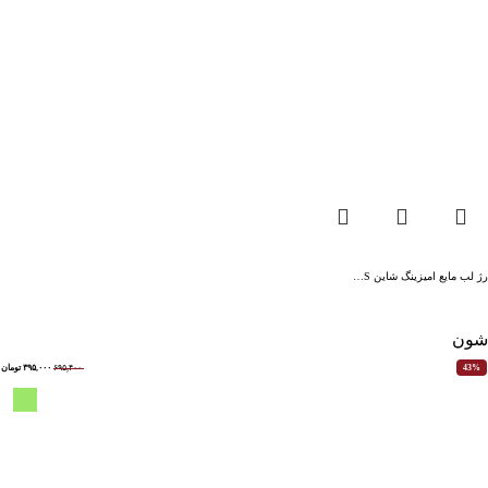
رژ لب مایع امیزینگ شاین S…
شون
۶۹۵,۴۰۰
۳۹۵,۰۰۰
تومان
43%