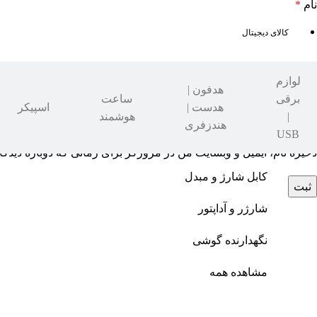
نام
*
کالای دیجیتال
ایمیل
*
لوازم
هدفون |
برقی
ساعت
هدست |
اسپیکر
|
هوشمند
هندزفری
USB
ذخیره نام، ایمیل و وبسایت من در مرورگر برای زمانی که دوباره دیدگ
کابل شارژ و مبدل
شارژر و آداپتور
نگهدارنده گوشی
مشاهده همه