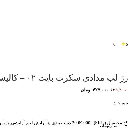
★
0
5
رژ لب مدادی سکرت بایت ۰۲ – کالیستا
۶۲۹,۴۰۰
۴۲۷,۰۰۰
تومان
ناموجود
کد محصول (SKU)
200620002
دسته بندی ها
آرایش لب
,
آرایشی
,
زیبای
مد و پوشاک