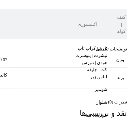
کیف
توضیحات
|
اکسسوری
کوله
رژ لب مدادی سکرت بایت ۰۲ – کالیستا
بادی | کراپ تاپ
توضیحات تکمیلی
تیشرت | پلوشرت
وزن
0.02 کیلوگرم
هودی | دورس
کت | جلیقه
کالی
لباس زیر
برند
شومیز
نظرات (0)
شلوار
نقد و بررسی‌ها
مشاهده همه