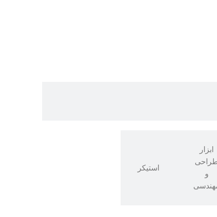
ابزار
راحی
استیکر
و
هندسی