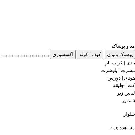
مد و پوشاک
پوشاک بانوان
کیف | کوله
اکسسوری
بادی | کراپ تاپ
تیشرت | پلوشرت
هودی | دورس
کت | جلیقه
لباس زیر
شومیز
شلوار
مشاهده همه