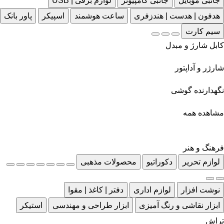
جانبی موبایل
جانبی کامپیوتر
لوازم برقی | USB
هدفون | هدست | هندزفری
ساعت هوشمند
اسپیکر
پاور بانک
سیم کارت
کابل شارژ و مبدل
شارژر و آداپتور
نگهدارنده گوشی
مشاهده همه
فرهنگ و هنر
لوازم تحریر
دکوراتیو
محصولات مذهبی
نوشت افزار
لوازم اداری
دفتر | کاغذ | مقوا
ابزار نقاشی و رنگ آمیزی
ابزار طراحی و مهندسی
استیکر
تراش