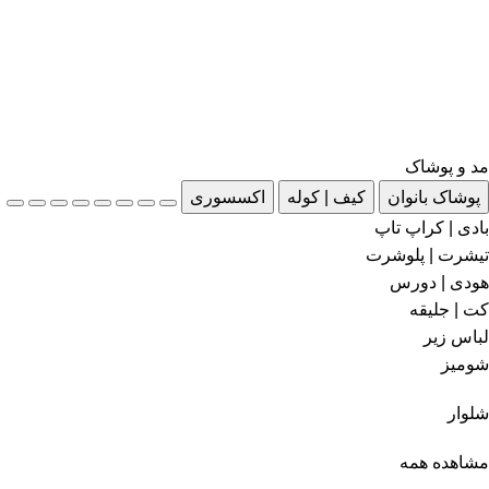
مد و پوشاک
پوشاک بانوان
کیف | کوله
اکسسوری
بادی | کراپ تاپ
تیشرت | پلوشرت
هودی | دورس
کت | جلیقه
لباس زیر
شومیز
شلوار
مشاهده همه