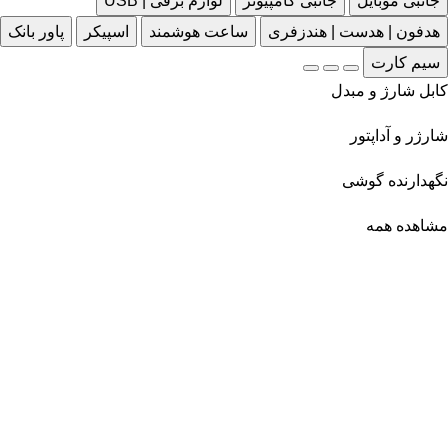
جانبی موبایل
جانبی کامپیوتر
لوازم برقی | USB
هدفون | هدست | هندزفری
ساعت هوشمند
اسپیکر
پاور بانک
سیم کارت
کابل شارژ و مبدل
شارژر و آداپتور
نگهدارنده گوشی
مشاهده همه