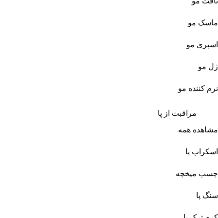
تافت مو
ماسک مو
اسپری مو
ژل مو
نرم کننده مو
مراقبت از پا
مشاهده همه
اسکراب پا
چسب میخچه
سنگ پا
کرم ترک پا