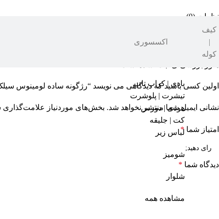
نظرات (0)
کیف
نقد و بررسی‌ها
|
اکسسوری
کوله
هنوز بررسی‌ای ثبت نشده است.
بادی | کراپ تاپ
اولین کسی باشید که دیدگاهی می نویسد “رژگونه ساده لومینوس سیلک ۰۶ – نوت
تیشرت | پلوشرت
نشانی ایمیل شما منتشر نخواهد شد.
بخش‌های موردنیاز علامت‌گذاری ش
هودی | دورس
کت | جلیقه
امتیاز شما
*
لباس زیر
شومیز
دیدگاه شما
*
شلوار
مشاهده همه