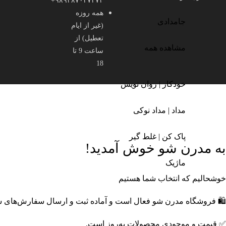
۹۸۹۳۸۷۰۴۷۴۷۴+
همه روزه
جامدادی
(غیر از ایام
تعطیل) از
مشاهده همه
ساعت 9 تا
18
خودکار | روان نویس
مداد | مداد نوکی
🎁
پک‌های ویژه مدرن شو
خرید اقتصادی با تخفیف‌های جذاب
🔥
محصول
محصولات و ترندها
پاک کن | غلط گیر
به مدرن شو خوش آمدید!
ماژیک
خوشحالیم که انتخاب شما هستیم
🛍️ فروشگاه مدرن شو فعال است و آماده ثبت و ارسال سفارش‌های
✅ قیمت و موجودی محصولات به‌روز است.