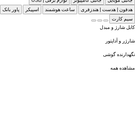
جانبی موبایل
جانبی کامپیوتر
لوازم برقی | USB
هدفون | هدست | هندزفری
ساعت هوشمند
اسپیکر
پاور بانک
سیم کارت
کابل شارژ و مبدل
شارژر و آداپتور
نگهدارنده گوشی
مشاهده همه