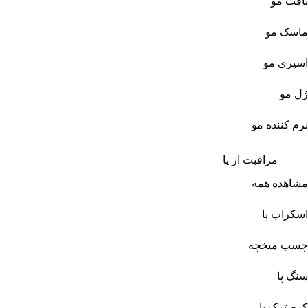
تافت مو
ماسک مو
اسپری مو
ژل مو
نرم کننده مو
مراقبت از پا
مشاهده همه
اسکراب پا
چسب میخچه
سنگ پا
کرم ترک پا