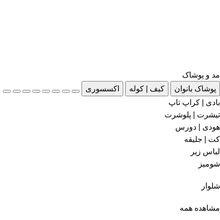
مد و پوشاک
پوشاک بانوان
کیف | کوله
اکسسوری
بادی | کراپ تاپ
تیشرت | پلوشرت
هودی | دورس
کت | جلیقه
لباس زیر
شومیز
شلوار
مشاهده همه