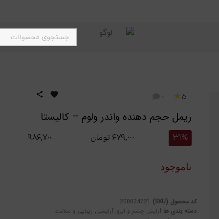
★
0
5
ریمل حجم دهنده واندر ولوم – کالیستا
31%
۶۷۹,۰۰۰
تومان
۹۸۶,۷۰۰
ناموجود
کد محصول (SKU)
200024721
دسته بندی ها
آرایش چشم و ابرو
,
آرایشی
,
زیبایی و سلامت