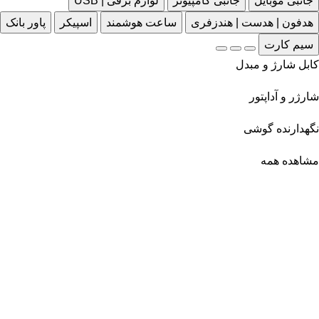
جانبی موبایل
جانبی کامپیوتر
لوازم برقی | USB
هدفون | هدست | هندزفری
ساعت هوشمند
اسپیکر
پاور بانک
سیم کارت
کابل شارژ و مبدل
شارژر و آداپتور
نگهدارنده گوشی
مشاهده همه