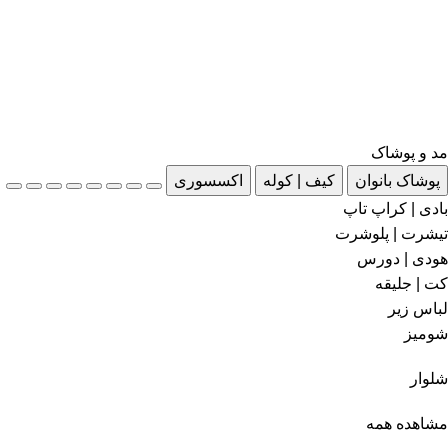
مد و پوشاک
پوشاک بانوان
کیف | کوله
اکسسوری
بادی | کراپ تاپ
تیشرت | پلوشرت
هودی | دورس
کت | جلیقه
لباس زیر
شومیز
شلوار
مشاهده همه