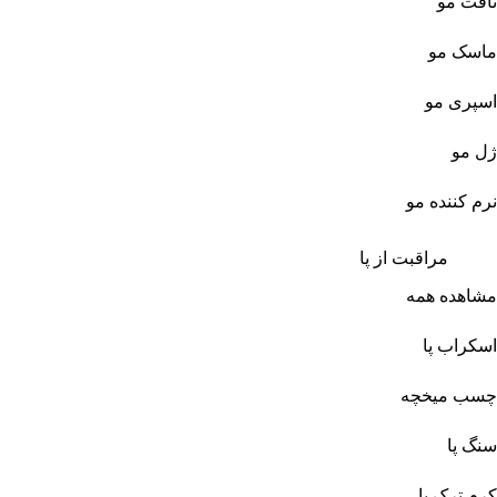
تافت مو
ماسک مو
اسپری مو
ژل مو
نرم کننده مو
مراقبت از پا
مشاهده همه
اسکراب پا
چسب میخچه
سنگ پا
کرم ترک پا