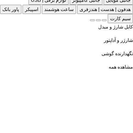
جانبی موبایل
جانبی کامپیوتر
لوازم برقی | USB
هدفون | هدست | هندزفری
ساعت هوشمند
اسپیکر
پاور بانک
سیم کارت
کابل شارژ و مبدل
شارژر و آداپتور
نگهدارنده گوشی
مشاهده همه