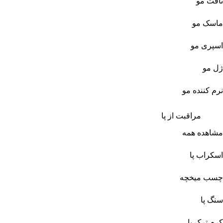
تافت مو
ماسک مو
اسپری مو
ژل مو
نرم کننده مو
مراقبت از پا
مشاهده همه
اسکراب پا
چسب میخچه
سنگ پا
کرم ترک پا