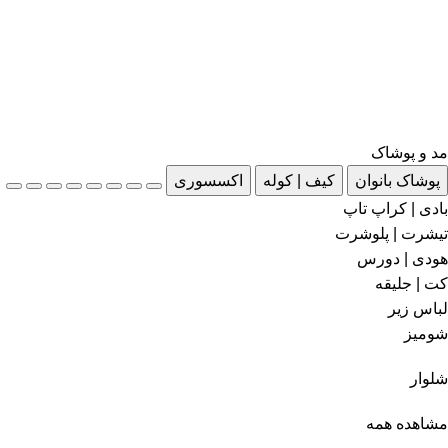
مد و پوشاک
پوشاک بانوان
کیف | کوله
اکسسوری
بادی | کراپ تاپ
تیشرت | پلوشرت
هودی | دورس
کت | جلیقه
لباس زیر
شومیز
شلوار
مشاهده همه