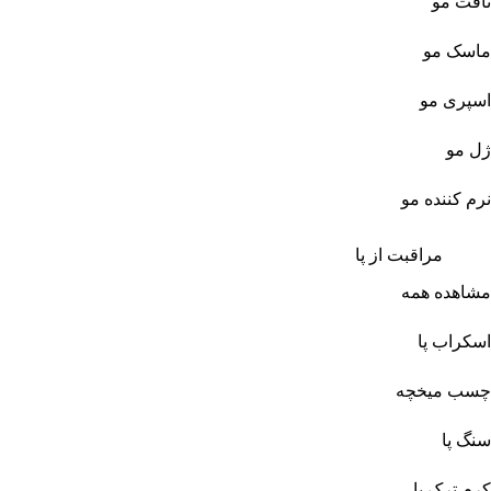
تافت مو
ماسک مو
اسپری مو
ژل مو
نرم کننده مو
مراقبت از پا
مشاهده همه
اسکراب پا
چسب میخچه
سنگ پا
کرم ترک پا