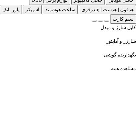
جانبی موبایل
جانبی کامپیوتر
لوازم برقی | USB
هدفون | هدست | هندزفری
ساعت هوشمند
اسپیکر
پاور بانک
سیم کارت
کابل شارژ و مبدل
شارژر و آداپتور
نگهدارنده گوشی
مشاهده همه