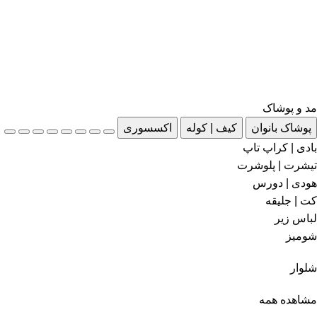
مد و پوشاک
پوشاک بانوان
کیف | کوله
اکسسوری
بادی | کراپ تاپ
تیشرت | پلوشرت
هودی | دورس
کت | جلیقه
لباس زیر
شومیز
شلوار
مشاهده همه