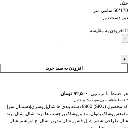
خنک
170*50 سانتی متر
دور دست دوز
افزودن به مقایسه
افزودن به سبد خرید
هر قسط با ترب‌پی:
۹۲,۵۰۰
تومان
۴ قسط ماهانه. بدون سود، چک و ضامن.
کد محصول (SKU)
9960
دسته بندی ها
شال|روسری|دستمال سر|
مقنعه
,
پوشاک بانوان
,
مد و پوشاک
برچسب ها
ترند
,
شال
,
شال ترند
,
شال طراحی شده
,
شال فشن
,
شال مدرن
,
شال نخ ابریشم
,
شال
نخی
,
مدرن
,
نخ ابریشم