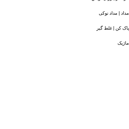
مداد | مداد نوکی
پاک کن | غلط گیر
ماژیک