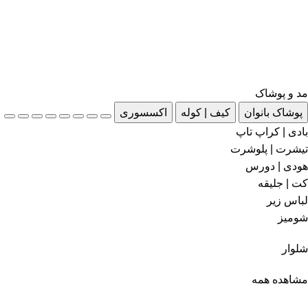
مد و پوشاک
پوشاک بانوان
کیف | کوله
اکسسوری
بادی | کراپ تاپ
تیشرت | پلوشرت
هودی | دورس
کت | جلیقه
لباس زیر
شومیز
شلوار
مشاهده همه