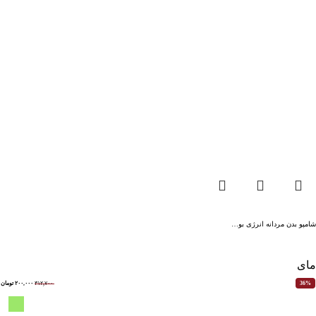
شامپو بدن مردانه انرژی بو…
مای
۳۱۲,۷۰۰
۲۰۰,۰۰۰
تومان
36%