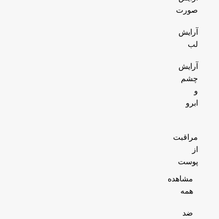
صورت
آرایش
لب
آرایش
چشم
و
ابرو
مراقبت
از
پوست
مشاهده
همه
ضد