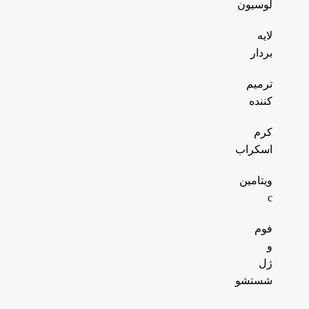
لوسیون
لایه
بردار
ترمیم
کننده
کرم
اسکراب
ویتامین
c
فوم
و
ژل
شستشو