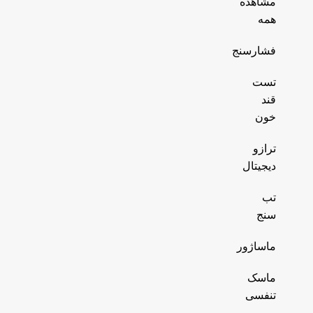
مشاهده
همه
فشارسنج
تست
قند
خون
ترازو
دیجیتال
تب
سنج
ماساژور
ماسک
تنفسی