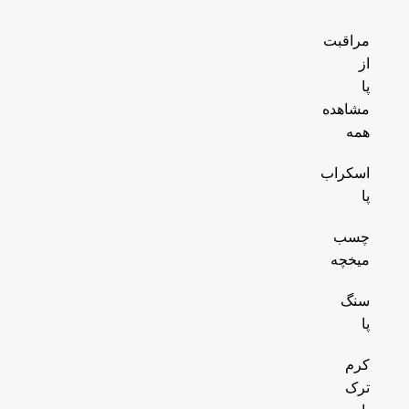
مراقبت
از
پا
مشاهده
همه
اسکراب
پا
چسب
میخچه
سنگ
پا
کرم
ترک