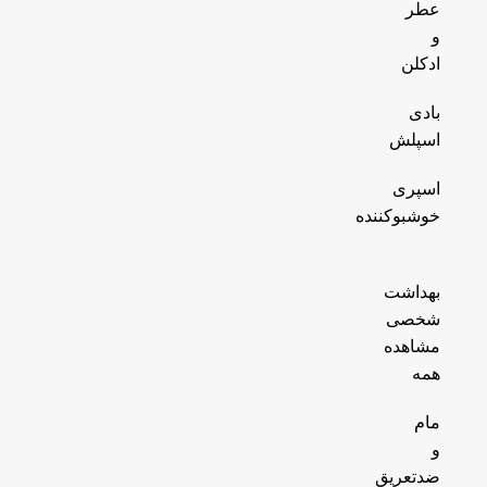
عطر
و
ادکلن
بادی
اسپلش
اسپری
خوشبوکننده
بهداشت
شخصی
مشاهده
همه
مام
و
ضدتعریق