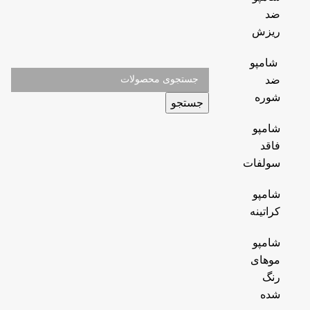
ضد
ریزش
شامپو
ضد
شوره
جستجو
شامپو
فاقد
سولفات
شامپو
کراتینه
شامپو
موهای
رنگ
شده