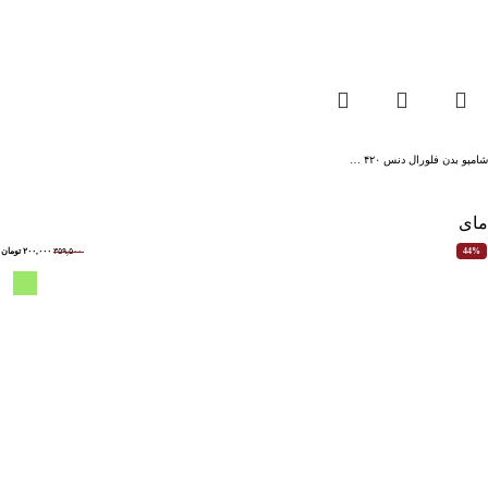
شامپو بدن فلورال دنس ۴۲۰ …
مای
۳۵۹,۵۰۰
۲۰۰,۰۰۰
تومان
44%