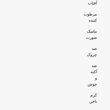
آفتاب
مرطوب
کننده
ماسک
صورت
ضد
چروک
ضد
آکنه
و
جوش
کرم
ناخن