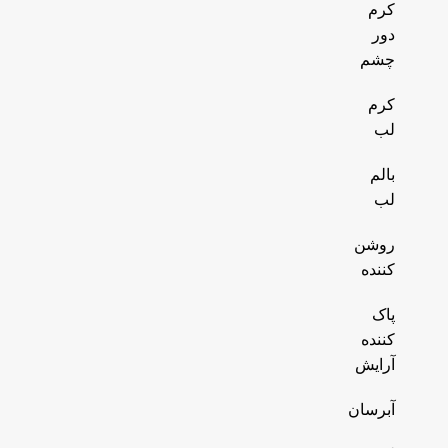
کرم
دور
چشم
کرم
لب
بالم
لب
روشن
کننده
پاک
کننده
آرایش
آبرسان