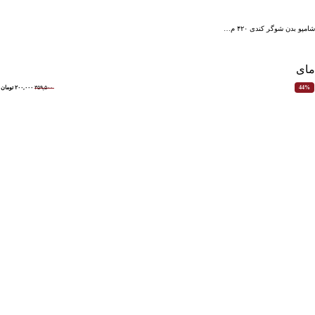
شامپو بدن شوگر کندی ۴۲۰ م…
مای
۳۵۹,۵۰۰
۲۰۰,۰۰۰
تومان
44%