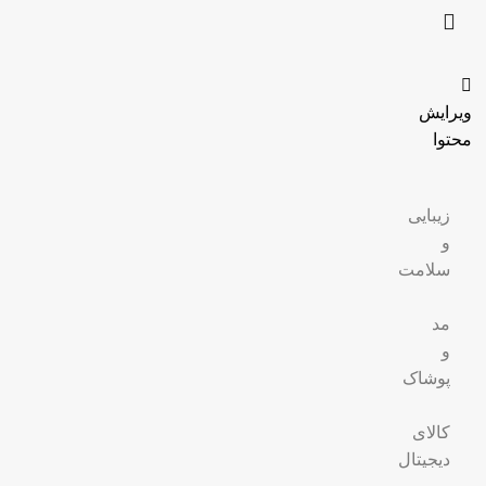
ویرایش
محتوا
زیبایی
و
سلامت
مد
و
پوشاک
کالای
دیجیتال