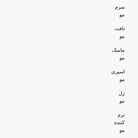
سرم
مو
تافت
مو
ماسک
مو
اسپری
مو
ژل
مو
نرم
کننده
مو