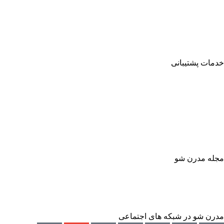
برندها
درباره ما
تماس با ما
فروش سازمانی
خدمات پشتیبانی
پرسش های متداول
سیاست مرجوعی کالا
حریم خصوصی
گزارش باگ
پشتیبانی فوری: ۹۸۹۳۸۷۰۴۷۴۷۴+
همه روزه (غیر از ایام تعطیل) از ساعت 9 تا 18
مجله مدرن شو
مجله مدرن شو
عضویت در مجله مدرن شو
مدرن شو در شبکه های اجتماعی