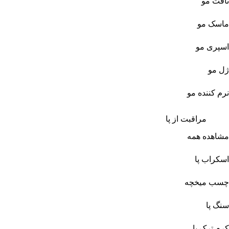
تافت مو
ماسک مو
اسپری مو
ژل مو
نرم کننده مو
مراقبت از پا
مشاهده همه
اسکراب پا
چسب میخچه
سنگ پا
کرم ترک پا