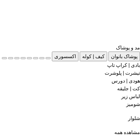
مد و پوشاک
پوشاک بانوان
کیف | کوله
اکسسوری
بادی | کراپ تاپ
تیشرت | پلوشرت
هودی | دورس
کت | جلیقه
لباس زیر
شومیز
شلوار
مشاهده همه