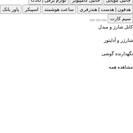
جانبی موبایل
جانبی کامپیوتر
لوازم برقی | USB
هدفون | هدست | هندزفری
ساعت هوشمند
اسپیکر
پاور بانک
سیم کارت
کابل شارژ و مبدل
شارژر و آداپتور
نگهدارنده گوشی
مشاهده همه