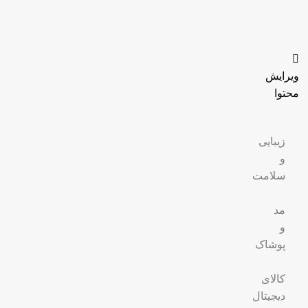
ویرایش
محتوا
زیبایی
و
سلامت
مد
و
پوشاک
کالای
دیجیتال