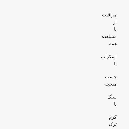
مراقبت
از
پا
مشاهده
همه
اسکراب
پا
چسب
میخچه
سنگ
پا
کرم
ترک