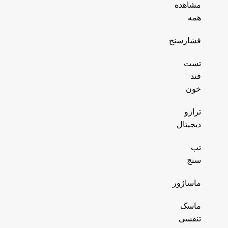
مشاهده
همه
فشارسنج
تست
قند
خون
ترازو
دیجیتال
تب
سنج
ماساژور
ماسک
تنفسی