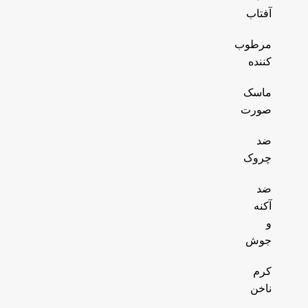
آفتاب
مرطوب
کننده
ماسک
صورت
ضد
چروک
ضد
آکنه
و
جوش
کرم
ناخن