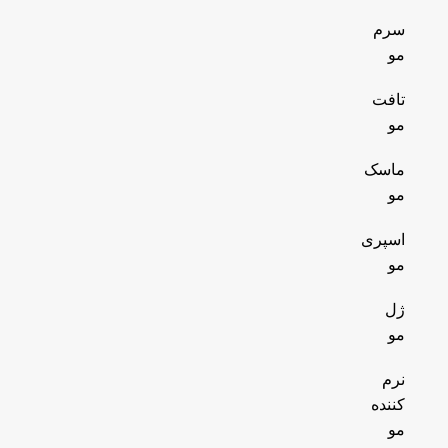
سرم
مو
تافت
مو
ماسک
مو
اسپری
مو
ژل
مو
نرم
کننده
مو