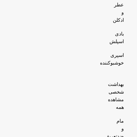
عطر
و
ادکلن
بادی
اسپلش
اسپری
خوشبوکننده
بهداشت
شخصی
مشاهده
همه
مام
و
ضدتعریق