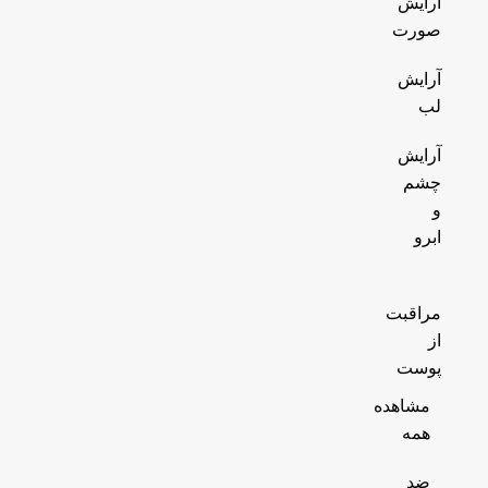
آرایش
صورت
آرایش
لب
آرایش
چشم
و
ابرو
مراقبت
از
پوست
مشاهده
همه
ضد