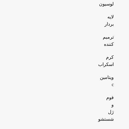
لوسیون
لایه
بردار
ترمیم
کننده
کرم
اسکراب
ویتامین
c
فوم
و
ژل
شستشو