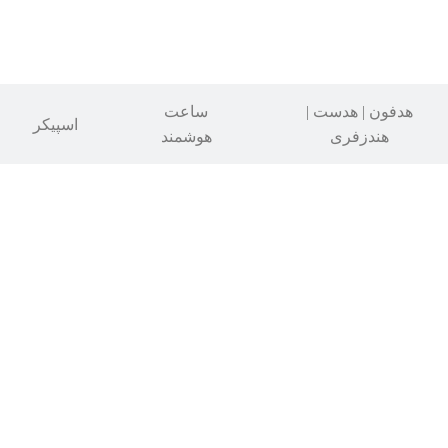
هدفون | هدست |
ساعت
اسپیکر
هندزفری
هوشمند