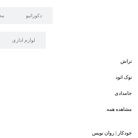
لوازم تحریر
دکوراتیو
مح
نوشت افزار
لوازم اداری
تراش
نوک اتود
جامدادی
مشاهده همه
خودکار | روان نویس