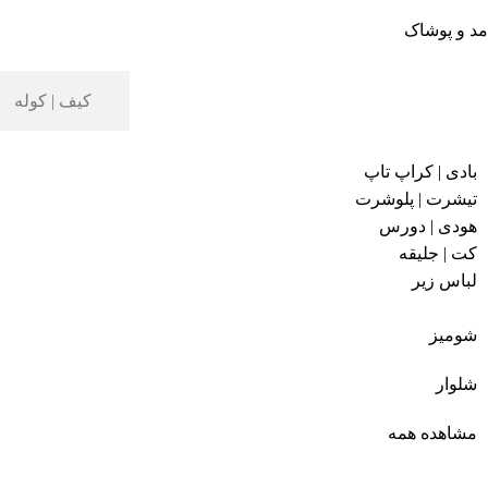
مد و پوشاک
پوشاک بانوان
کیف | کوله
بادی | کراپ تاپ
تیشرت | پلوشرت
هودی | دورس
کت | جلیقه
لباس زیر
شومیز
شلوار
مشاهده همه