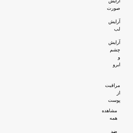
آرایش
صورت
آرایش
لب
آرایش
چشم
و
ابرو
مراقبت
از
پوست
مشاهده
همه
ضد