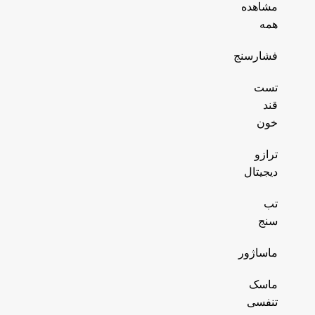
مشاهده
همه
فشارسنج
تست
قند
خون
ترازو
دیجیتال
تب
سنج
ماساژور
ماسک
تنفسی