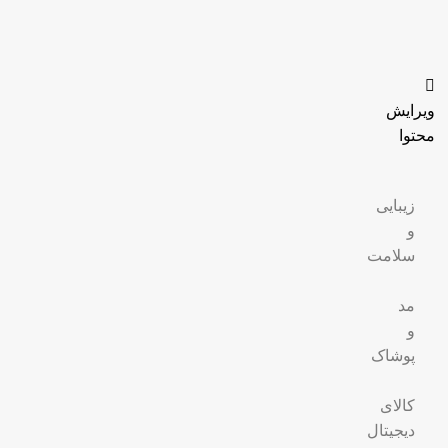
ویرایش
محتوا
زیبایی
و
سلامت
مد
و
پوشاک
کالای
دیجیتال