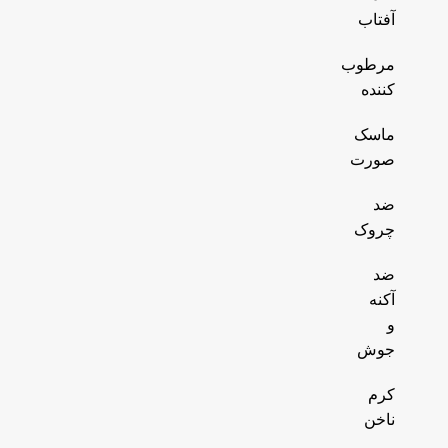
آفتاب
مرطوب
کننده
ماسک
صورت
ضد
چروک
ضد
آکنه
و
جوش
کرم
ناخن