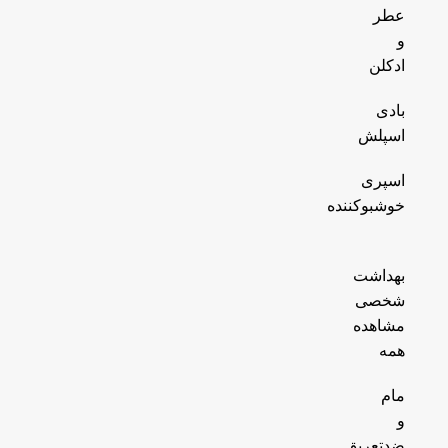
عطر
و
ادکلن
بادی
اسپلش
اسپری
خوشبوکننده
بهداشت
شخصی
مشاهده
همه
مام
و
ضدتعریق