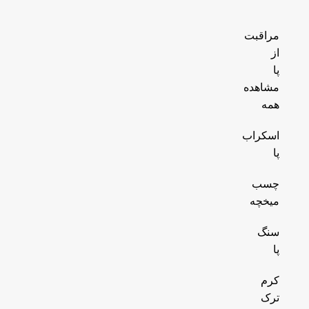
مراقبت
از
پا
مشاهده
همه
اسکراب
پا
چسب
میخچه
سنگ
پا
کرم
ترک