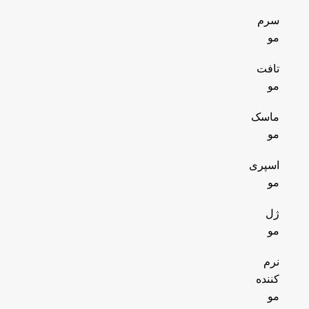
سرم
مو
تافت
مو
ماسک
مو
اسپری
مو
ژل
مو
نرم
کننده
مو