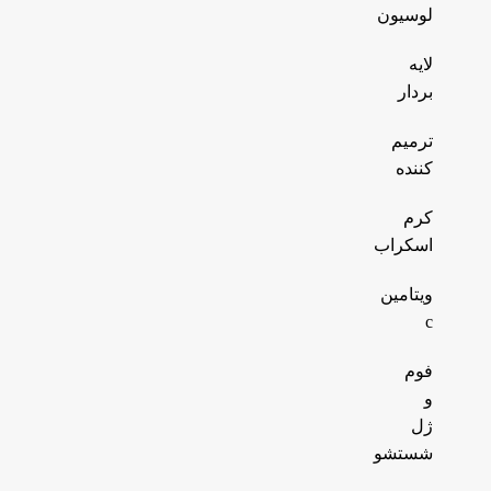
لوسیون
لایه
بردار
ترمیم
کننده
کرم
اسکراب
ویتامین
c
فوم
و
ژل
شستشو