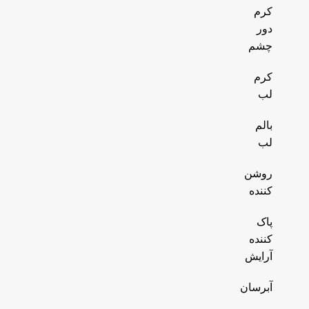
کرم
دور
چشم
کرم
لب
بالم
لب
روشن
کننده
پاک
کننده
آرایش
آبرسان