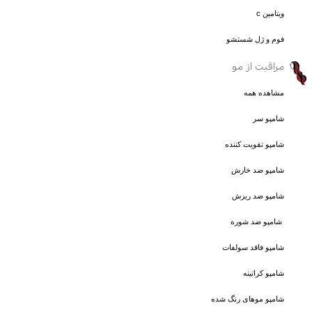
ویتامین c
فوم و ژل شستشو
مراقبت از مو
مشاهده همه
شامپو سر
شامپو تقویت کننده
شامپو ضد خارش
شامپو ضد ریزش
شامپو ضد شوره
شامپو فاقد سولفات
شامپو کراتینه
شامپو موهای رنگ شده