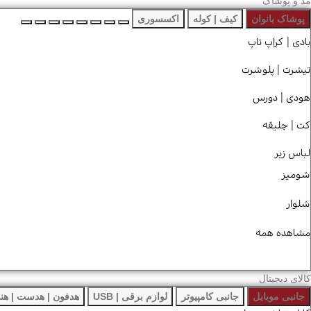
مد و پوشاک
پوشاک بانوان
کیف | کوله
اکسسوری
بادی | کراپ تاپ
تیشرت | پلوشرت
هودی | دورس
کت | جلیقه
لباس زیر
شومیز
شلوار
مشاهده همه
کالای دیجیتال
جانبی موبایل
جانبی کامپیوتر
لوازم برقی | USB
هدفون | هدست | هن