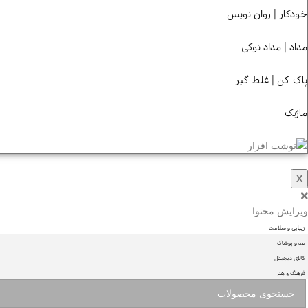
خودکار | روان نویس
مداد | مداد نوکی
پاک کن | غلط گیر
ماژیک
X
ویرایش محتوا
زیبایی و سلامت
مد و پوشاک
کالای دیجیتال
فرهنگ و هنر