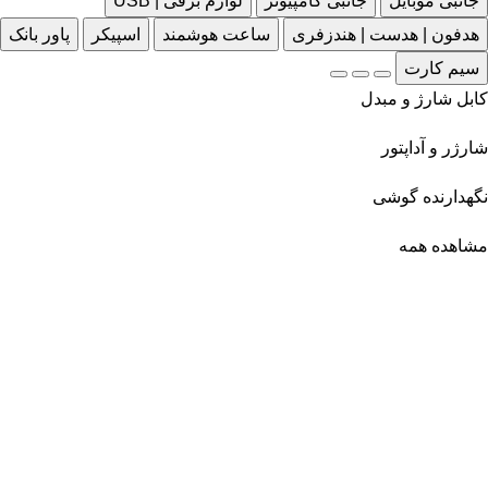
جانبی موبایل
جانبی کامپیوتر
لوازم برقی | USB
هدفون | هدست | هندزفری
ساعت هوشمند
اسپیکر
پاور بانک
سیم کارت
کابل شارژ و مبدل
شارژر و آداپتور
نگهدارنده گوشی
مشاهده همه