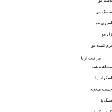
تافت مو
ماسک مو
اسپری مو
ژل مو
نرم کننده مو
مراقبت از پا
مشاهده همه
اسکراب پا
چسب میخچه
سنگ پا
کرم ترک پا