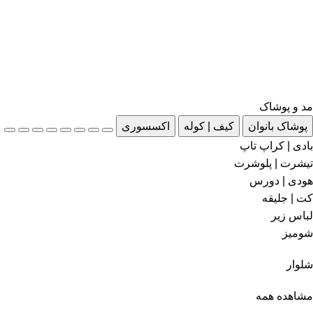
مد و پوشاک
پوشاک بانوان
کیف | کوله
اکسسوری
بادی | کراپ تاپ
تیشرت | پلوشرت
هودی | دورس
کت | جلیقه
لباس زیر
شومیز
شلوار
مشاهده همه