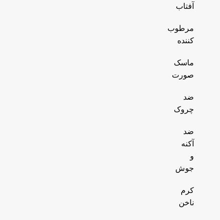
آفتاب
مرطوب
کننده
ماسک
صورت
ضد
چروک
ضد
آکنه
و
جوش
کرم
ناخن