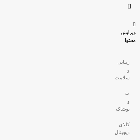
ویرایش
محتوا
زیبایی
و
سلامت
مد
و
پوشاک
کالای
دیجیتال