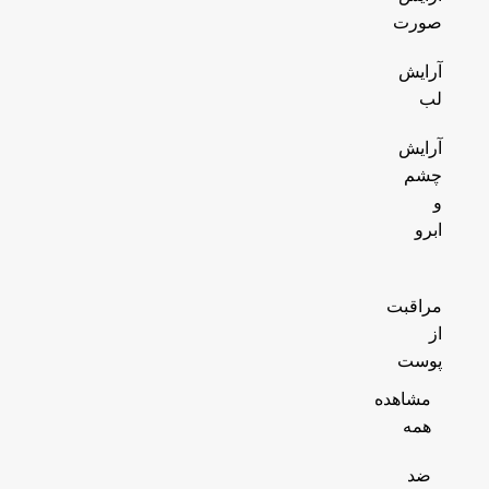
صورت
آرایش
لب
آرایش
چشم
و
ابرو
مراقبت
از
پوست
مشاهده
همه
ضد