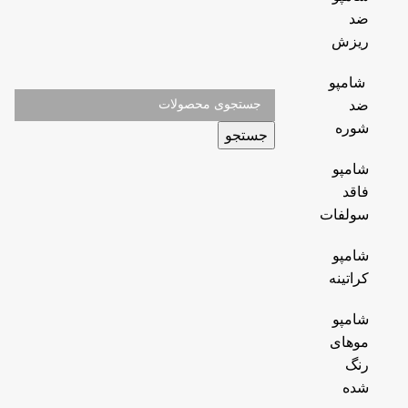
ضد
ریزش
شامپو
ضد
شوره
جستجو
شامپو
فاقد
سولفات
شامپو
کراتینه
شامپو
موهای
رنگ
شده