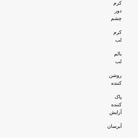
کرم
دور
چشم
کرم
لب
بالم
لب
روشن
کننده
پاک
کننده
آرایش
آبرسان