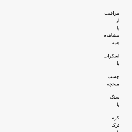
مراقبت
از
پا
مشاهده
همه
اسکراب
پا
چسب
میخچه
سنگ
پا
کرم
ترک