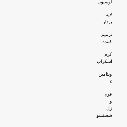
لوسیون
لایه
بردار
ترمیم
کننده
کرم
اسکراب
ویتامین
c
فوم
و
ژل
شستشو