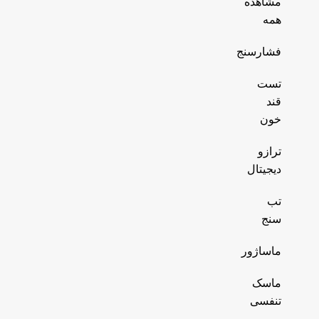
مشاهده
همه
فشارسنج
تست
قند
خون
ترازو
دیجیتال
تب
سنج
ماساژور
ماسک
تنفسی