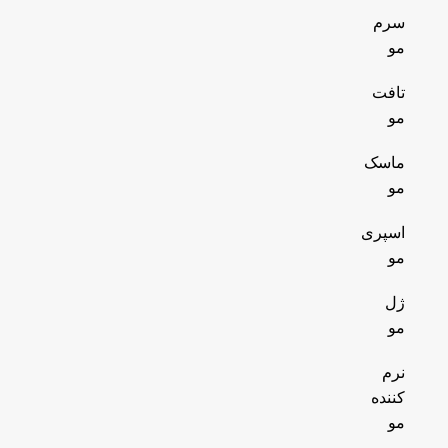
سرم
مو
تافت
مو
ماسک
مو
اسپری
مو
ژل
مو
نرم
کننده
مو