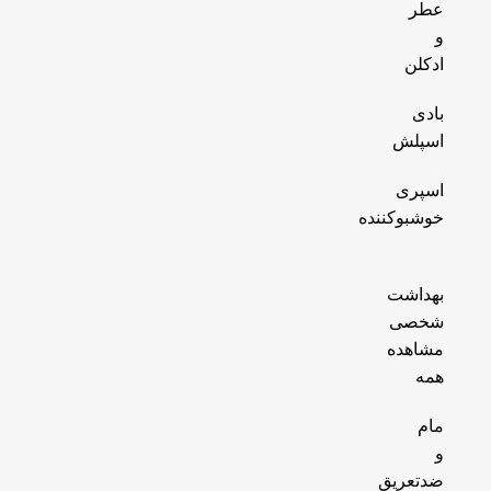
عطر
و
ادکلن
بادی
اسپلش
اسپری
خوشبوکننده
بهداشت
شخصی
مشاهده
همه
مام
و
ضدتعریق