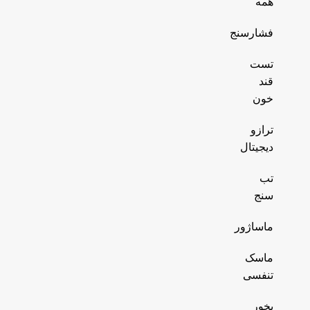
همه
فشارسنج
تست
قند
خون
ترازو
دیجیتال
تب
سنج
ماساژور
ماسک
تنفسی
بخور