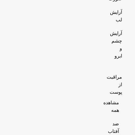
آرایش
لب
آرایش
چشم
و
ابرو
مراقبت
از
پوست
مشاهده
همه
ضد
آفتاب