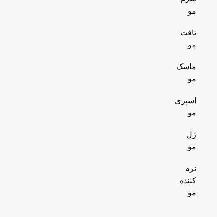
مو
تافت
مو
ماسک
مو
اسپری
مو
ژل
مو
نرم
کننده
مو