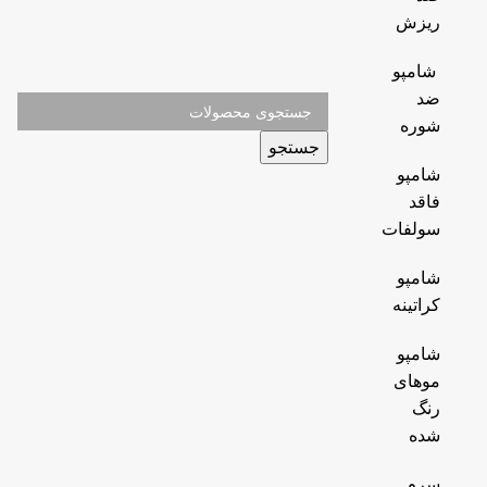
ریزش
شامپو
ضد
شوره
جستجو
شامپو
فاقد
سولفات
شامپو
کراتینه
شامپو
موهای
رنگ
شده
سرم