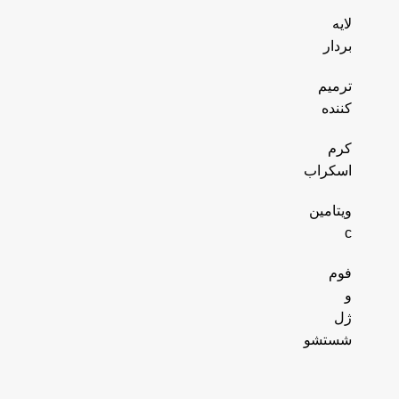
لایه
بردار
ترمیم
کننده
کرم
اسکراب
ویتامین
c
فوم
و
ژل
شستشو