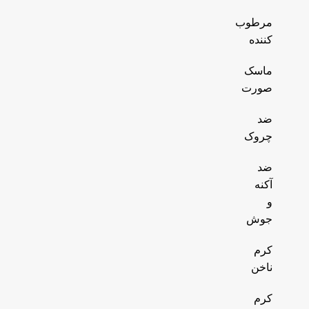
مرطوب
کننده
ماسک
صورت
ضد
چروک
ضد
آکنه
و
جوش
کرم
ناخن
کرم