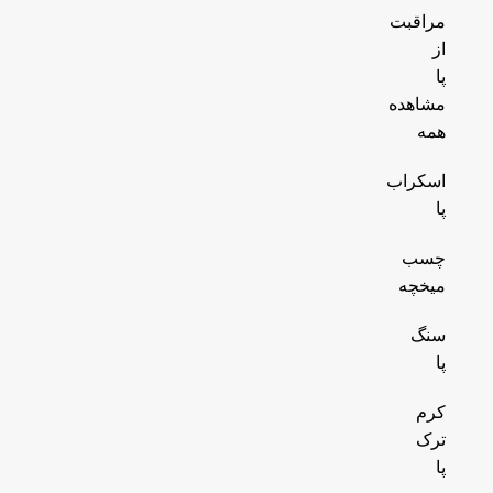
مراقبت
از
پا
مشاهده
همه
اسکراب
پا
چسب
میخچه
سنگ
پا
کرم
ترک
پا