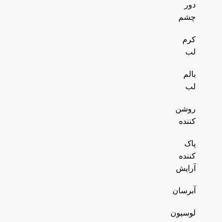
دور
چشم
کرم
لب
بالم
لب
روشن
کننده
پاک
کننده
آرایش
آبرسان
لوسیون