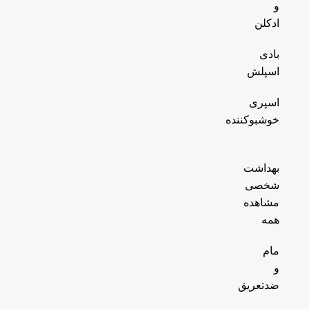
و
ادکلن
بادی
اسپلش
اسپری
خوشبوکننده
بهداشت
شخصی
مشاهده
همه
مام
و
ضدتعریق