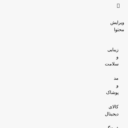
ویرایش
محتوا
زیبایی
و
سلامت
مد
و
پوشاک
کالای
دیجیتال