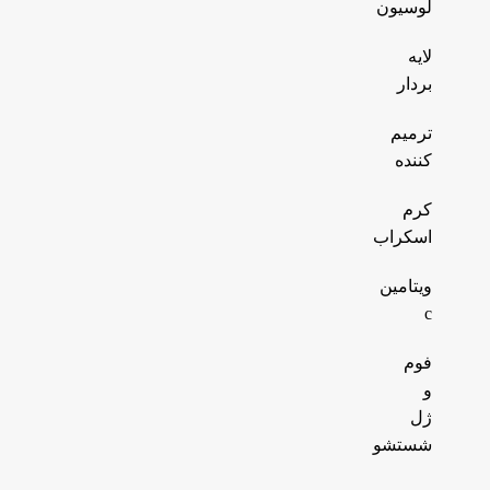
لوسیون
لایه
بردار
ترمیم
کننده
کرم
اسکراب
ویتامین
c
فوم
و
ژل
شستشو