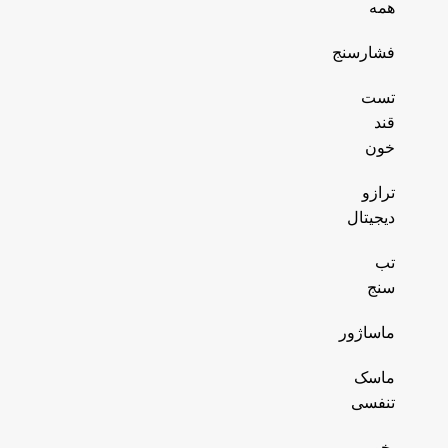
همه
فشارسنج
تست
قند
خون
ترازو
دیجیتال
تب
سنج
ماساژور
ماسک
تنفسی
بخور