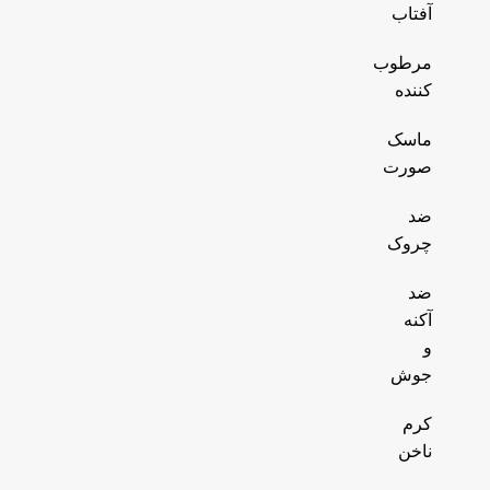
آفتاب
مرطوب
کننده
ماسک
صورت
ضد
چروک
ضد
آکنه
و
جوش
کرم
ناخن