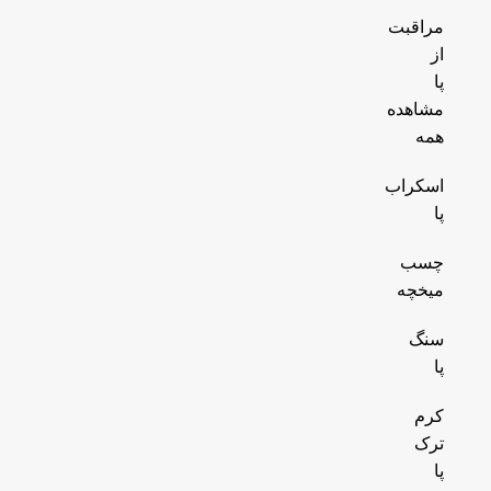
مراقبت
از
پا
مشاهده
همه
اسکراب
پا
چسب
میخچه
سنگ
پا
کرم
ترک
پا