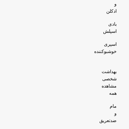
و
ادکلن
بادی
اسپلش
اسپری
خوشبوکننده
بهداشت
شخصی
مشاهده
همه
مام
و
ضدتعریق