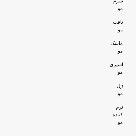
سرم
مو
تافت
مو
ماسک
مو
اسپری
مو
ژل
مو
نرم
کننده
مو