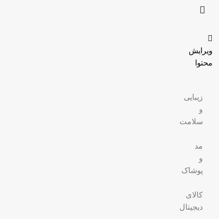
ویرایش
محتوا
زیبایی
و
سلامت
مد
و
پوشاک
کالای
دیجیتال