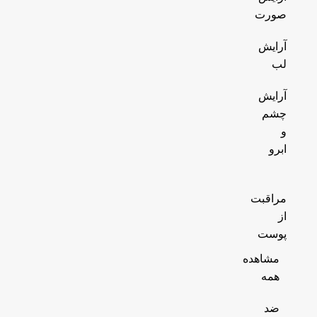
صورت
آرایش
لب
آرایش
چشم
و
ابرو
مراقبت
از
پوست
مشاهده
همه
ضد