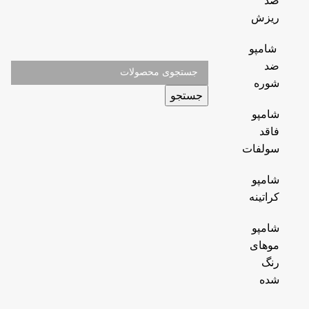
ضد
ریزش
شامپو
ضد
شوره
جستجو
شامپو
فاقد
سولفات
شامپو
کراتینه
شامپو
موهای
رنگ
شده