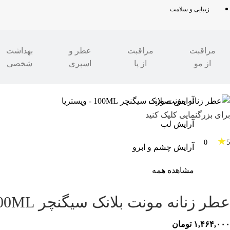
زیبایی و سلامت
مراقبت
مراقبت
عطر و
بهداشت
از مو
از پا
اسپری
شخصی
مدرن شو
»
زیبایی و سلامت
آرایش صورت
برای بزرگنمایی کلیک کنید
آرایش لب
★
0
5
آرایش چشم و ابرو
مشاهده همه
عطر زنانه مونت بلانک سیگنچر 100ML – ویستریا
۱,۴۶۴,۰۰۰
تومان