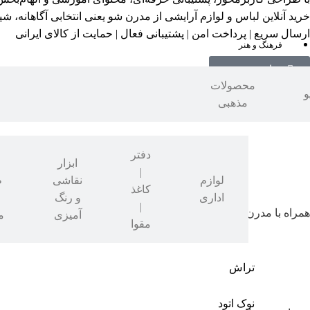
خرید آنلاین لباس و لوازم آرایشی از مدرن شو یعنی انتخابی آگاهانه، ش
ارسال سریع | پرداخت امن | پشتیبانی فعال | حمایت از کالای ایرانی
فرهنگ و هنر
مشاهده بیشتر
محصولات
و
مذهبی
راهنما
راهنمای سفارش
راهنمای پرداخت
دفتر
نحوه ارسال سفارش
ابزار
|
مقررات فروش اینترنتی مدرن شو
نوشت
لوازم
نقاشی
ط
کاغذ
افزار
اداری
و رنگ
|
همراه با مدرن شو
آمیزی
م
مقوا
برندها
درباره ما
تماس با ما
تراش
فروش سازمانی
نوک اتود