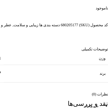
ناموجود
کد محصول (SKU)
680205177
دسته بندی ها
زیبایی و سلامت
,
عطر و ا
توضیحات تکمیلی
وزن
0.1
و
برند
نظرات (0)
نقد و بررسی‌ها
مد و پوشاک