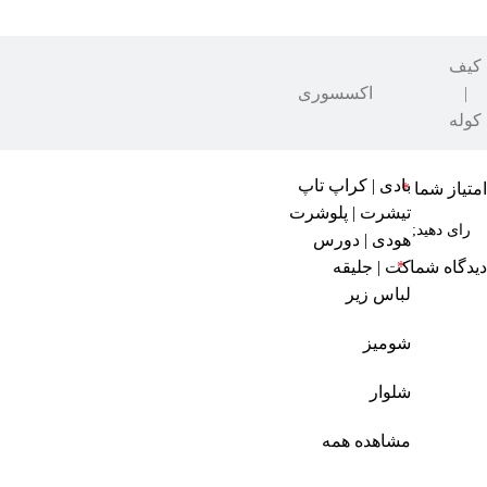
هنوز بررسی‌ای ثبت نشده است.
کیف
اولین کسی باشید که دیدگاهی می نویسد “عطر زنانه مونت بلانک سیگنچر 100ML – ویستر
|
اکسسوری
کوله
نشانی ایمیل شما منتشر نخواهد شد.
بخش‌های موردنیاز علامت‌گذاری ش
بادی | کراپ تاپ
امتیاز شما
*
تیشرت | پلوشرت
هودی | دورس
کت | جلیقه
دیدگاه شما
*
لباس زیر
شومیز
شلوار
مشاهده همه