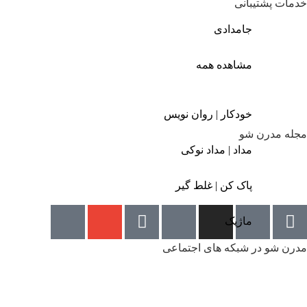
خدمات پشتیبانی
پرسش های متداول
جامدادی
سیاست مرجوعی کالا
حریم خصوصی
مشاهده همه
گزارش باگ
پشتیبانی فوری: ۹۸۹۳۸۷۰۴۷۴۷۴+
همه روزه (غیر از ایام تعطیل) از ساعت 9 تا 18
خودکار | روان نویس
مجله مدرن شو
مجله مدرن شو
مداد | مداد نوکی
پاک کن | غلط گیر
ماژیک
مدرن شو در شبکه های اجتماعی
تمام حقوق متعلق به
شرکت فن آوری اطلاعات ماوراء
روز
است.