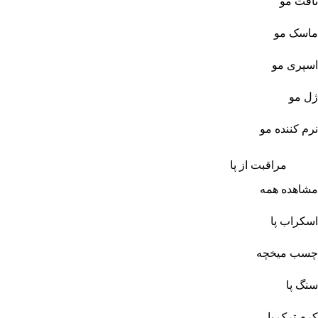
تافت مو
ماسک مو
اسپری مو
ژل مو
نرم کننده مو
مراقبت از پا
مشاهده همه
اسکراب پا
چسب میخچه
سنگ پا
کرم ترک پا