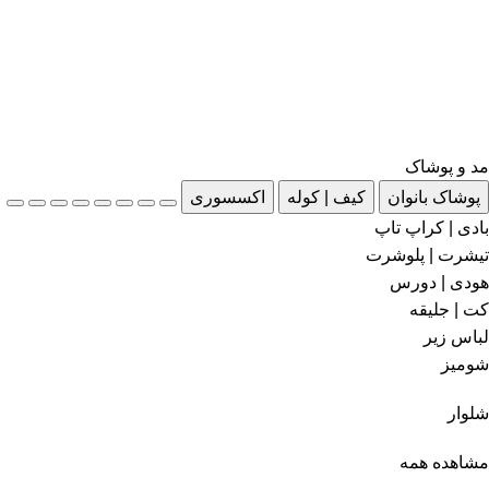
مد و پوشاک
پوشاک بانوان
کیف | کوله
اکسسوری
بادی | کراپ تاپ
تیشرت | پلوشرت
هودی | دورس
کت | جلیقه
لباس زیر
شومیز
شلوار
مشاهده همه