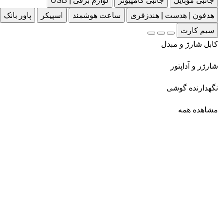
جانبی موبایل
جانبی کامپیوتر
لوازم برقی | USB
هدفون | هدست | هندزفری
ساعت هوشمند
اسپیکر
پاور بانک
سیم کارت
کابل شارژ و مبدل
شارژر و آداپتور
نگهدارنده گوشی
مشاهده همه