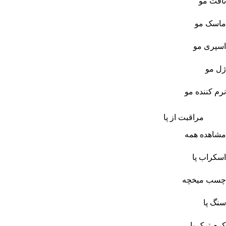
تافت مو
ماسک مو
اسپری مو
ژل مو
نرم کننده مو
مراقبت از پا
مشاهده همه
اسکراب پا
چسب میخچه
سنگ پا
کرم ترک پا