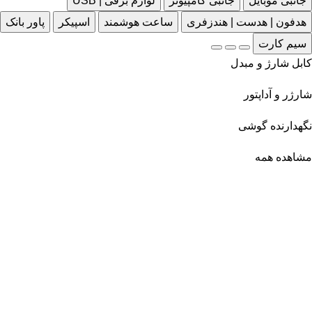
جانبی موبایل
جانبی کامپیوتر
لوازم برقی | USB
هدفون | هدست | هندزفری
ساعت هوشمند
اسپیکر
پاور بانک
سیم کارت
کابل شارژ و مبدل
شارژر و آداپتور
نگهدارنده گوشی
مشاهده همه