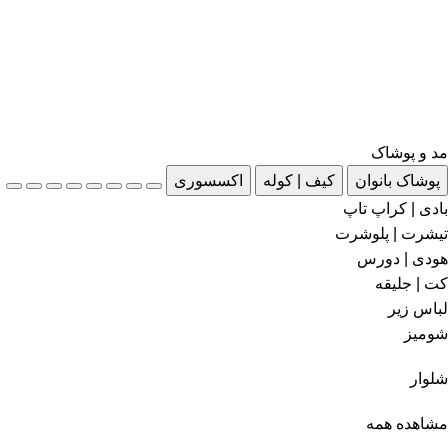
مد و پوشاک
پوشاک بانوان
کیف | کوله
اکسسوری
بادی | کراپ تاپ
تیشرت | پلوشرت
هودی | دورس
کت | جلیقه
لباس زیر
شومیز
شلوار
مشاهده همه