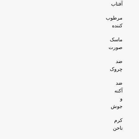
آفتاب
مرطوب
کننده
ماسک
صورت
ضد
چروک
ضد
آکنه
و
جوش
کرم
ناخن