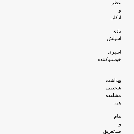
عطر
و
ادکلن
بادی
اسپلش
اسپری
خوشبوکننده
بهداشت
شخصی
مشاهده
همه
مام
و
ضدتعریق