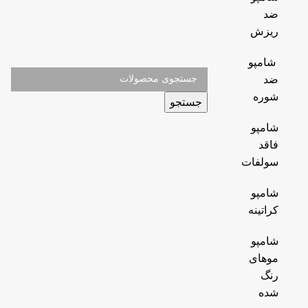
ضد
ریزش
شامپو
ضد
شوره
جستجو
شامپو
فاقد
سولفات
شامپو
کراتینه
شامپو
موهای
رنگ
شده