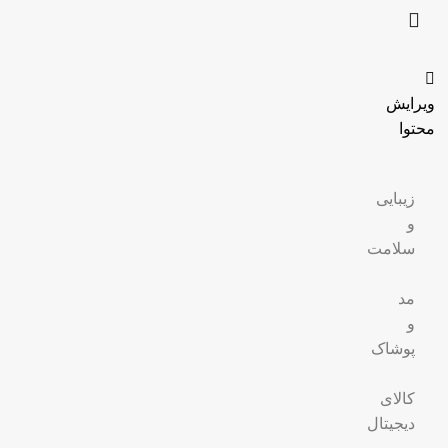
ویرایش
محتوا
زیبایی
و
سلامت
مد
و
پوشاک
کالای
دیجیتال