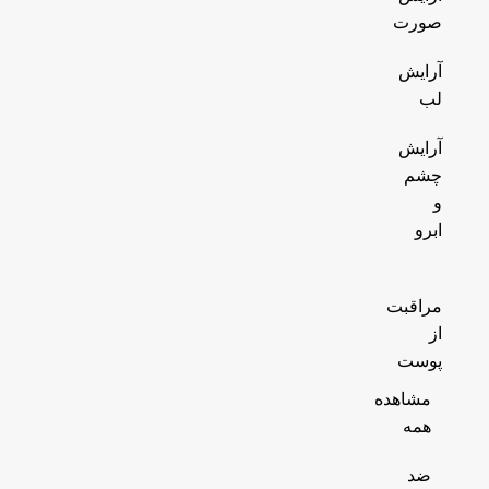
صورت
آرایش
لب
آرایش
چشم
و
ابرو
مراقبت
از
پوست
مشاهده
همه
ضد