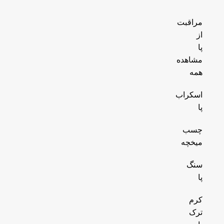
مراقبت
از
پا
مشاهده
همه
اسکراب
پا
چسب
میخچه
سنگ
پا
کرم
ترک