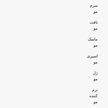
سرم
مو
تافت
مو
ماسک
مو
اسپری
مو
ژل
مو
نرم
کننده
مو