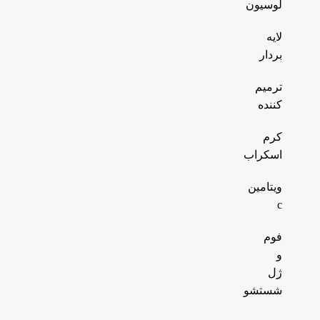
لوسیون
لایه
بردار
ترمیم
کننده
کرم
اسکراب
ویتامین
c
فوم
و
ژل
شستشو