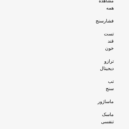
مشاهده
همه
فشارسنج
تست
قند
خون
ترازو
دیجیتال
تب
سنج
ماساژور
ماسک
تنفسی