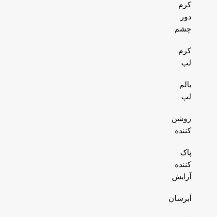
کرم
دور
چشم
کرم
لب
بالم
لب
روشن
کننده
پاک
کننده
آرایش
آبرسان