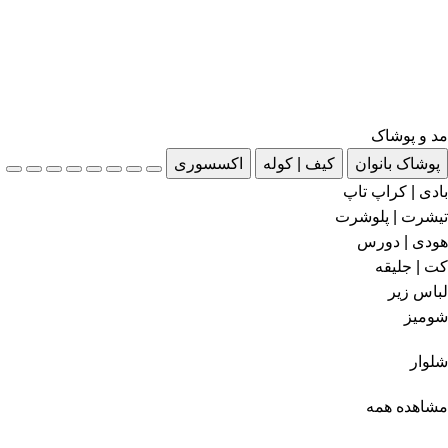
مد و پوشاک
پوشاک بانوان
کیف | کوله
اکسسوری
بادی | کراپ تاپ
تیشرت | پلوشرت
هودی | دورس
کت | جلیقه
لباس زیر
شومیز
شلوار
مشاهده همه