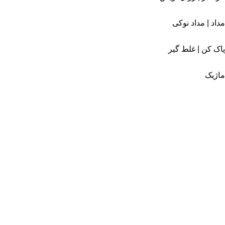
مداد | مداد نوکی
پاک کن | غلط گیر
ماژیک