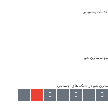
فروش سازمانی
خدمات پشتیبانی
پرسش های متداول
سیاست مرجوعی کالا
حریم خصوصی
گزارش باگ
پشتیبانی فوری: ۹۸۹۳۸۷۰۴۷۴۷۴+
همه روزه (غیر از ایام تعطیل) از ساعت 9 تا 18
مجله مدرن شو
مجله مدرن شو
عضویت در مجله مدرن شو
مدرن شو در شبکه های اجتماعی