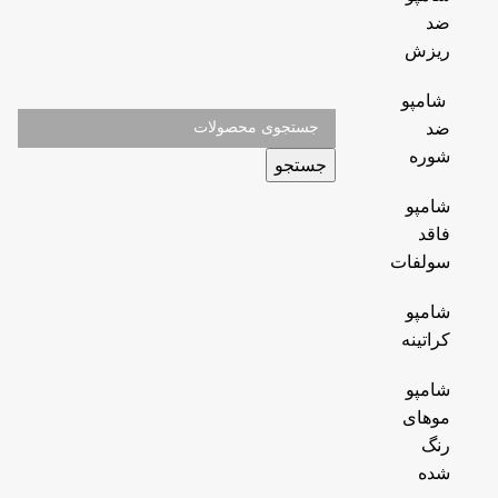
ضد
ریزش
شامپو
ضد
شوره
جستجو
شامپو
فاقد
سولفات
شامپو
کراتینه
شامپو
موهای
رنگ
شده