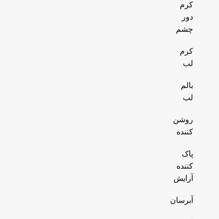
کرم
دور
چشم
کرم
لب
بالم
لب
روشن
کننده
پاک
کننده
آرایش
آبرسان