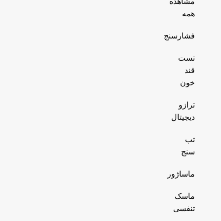
مشاهده
همه
فشارسنج
تست
قند
خون
ترازو
دیجیتال
تب
سنج
ماساژور
ماسک
تنفسی