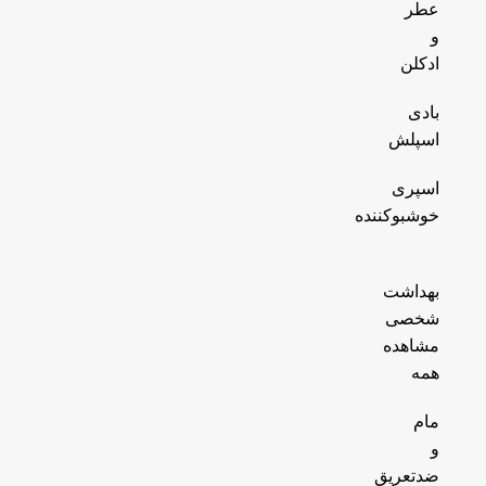
عطر
و
ادکلن
بادی
اسپلش
اسپری
خوشبوکننده
بهداشت
شخصی
مشاهده
همه
مام
و
ضدتعریق