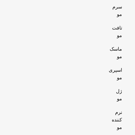
سرم
مو
تافت
مو
ماسک
مو
اسپری
مو
ژل
مو
نرم
کننده
مو