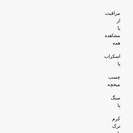
مراقبت
از
پا
مشاهده
همه
اسکراب
پا
چسب
میخچه
سنگ
پا
کرم
ترک