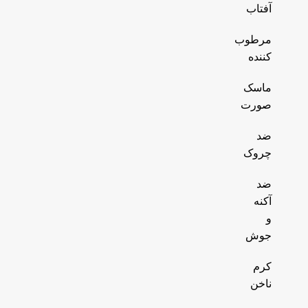
آفتاب
مرطوب
کننده
ماسک
صورت
ضد
چروک
ضد
آکنه
و
جوش
کرم
ناخن