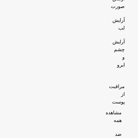
صورت
آرایش
لب
آرایش
چشم
و
ابرو
مراقبت
از
پوست
مشاهده
همه
ضد