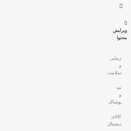
ویرایش
محتوا
زیبایی
و
سلامت
مد
و
پوشاک
کالای
دیجیتال