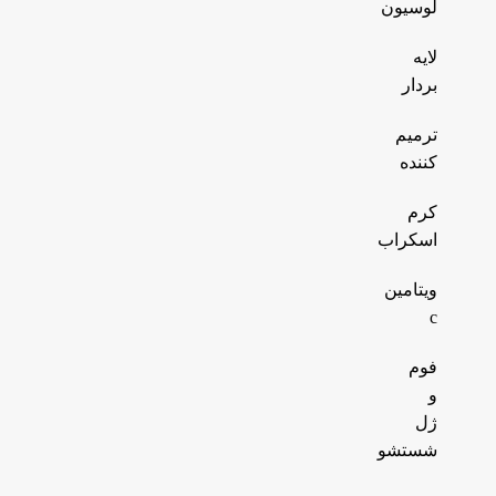
لوسیون
لایه
بردار
ترمیم
کننده
کرم
اسکراب
ویتامین
c
فوم
و
ژل
شستشو