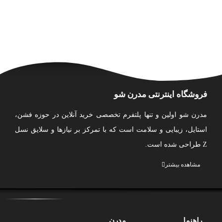
فروشگاه اینترنتی مدرن شو
مدرن شو اولین و تنها پلتفرم تخصصی خرید آنلاین در حوزه فشن،
استایل، زیبایی و سلامت است که با تمرکز بر نیازها و سلایق نسل
Z طراحی شده است.
ما مجموعه‌ای متنوع و به‌ روز از پوشاک، کیف، اکسسوری، لوازم
مشاهده بیشتر
آرایشی، محصولات مراقبت از پوست و مو، بهداشت شخصی و
عطر و ادکلن را از بهترین برندهای ایرانی گردآوری کرده‌ایم تا
تجربه‌ای امن، آسان و لذت‌بخش از خرید اینترنتی را برای شما
راهنما
مدرن