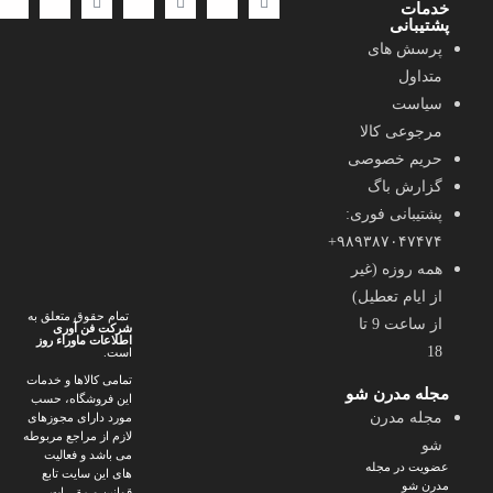
خدمات
پشتیبانی
پرسش های
متداول
سیاست
مرجوعی کالا
حریم خصوصی
گزارش باگ
پشتیبانی فوری:
۹۸۹۳۸۷۰۴۷۴۷۴+
همه روزه (غیر
از ایام تعطیل)
تمام حقوق متعلق به
از ساعت 9 تا
شرکت فن آوری
اطلاعات ماوراء
روز
18
است.
تمامی کالاها و خدمات
مجله مدرن شو
این فروشگاه، حسب
مجله مدرن
مورد دارای مجوزهای
لازم از مراجع مربوطه
شو
می باشد و فعالیت
عضویت در مجله
های این سایت تابع
مدرن شو
قوانین و مقررات